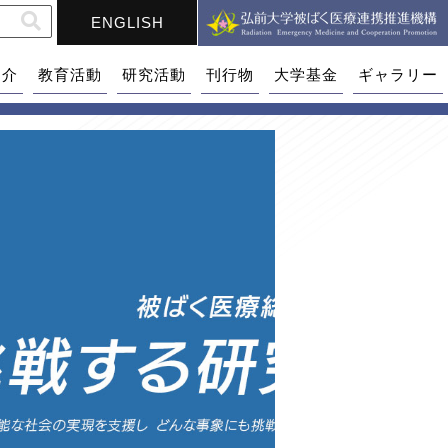
ENGLISH
紹介
教育活動
研究活動
刊行物
大学基金
ギャラリー