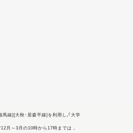
[相馬線][大秋･居森平線]を利用し,｢大学
び12月～3月の10時から17時までは，