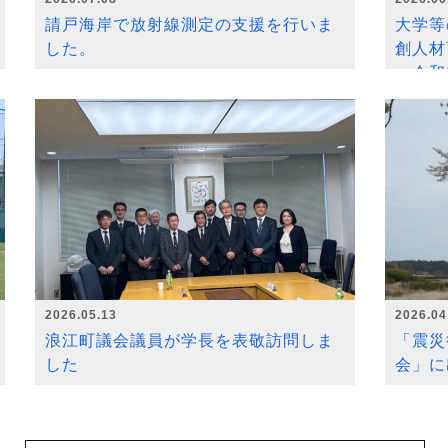
請戸海岸で放射線測定の支援を行いま
大学等
した。
創人材
～令和
2026.05.13
2026.04
浪江町議会議員が学長を表敬訪問しま
「震災
した
会」に