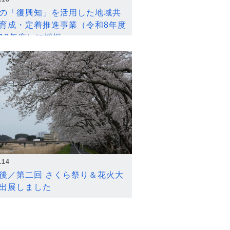
の「復興知」を活用した地域共
育成・定着推進事業（令和8年度
12年度）に採択
.14
後／第二回 さくら祭り＆花火大
出展しました