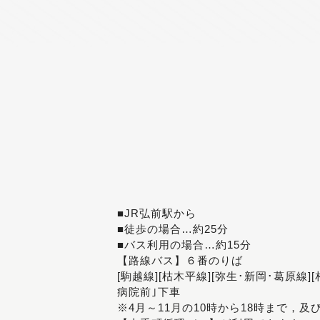
■JR弘前駅から
■徒歩の場合…約25分
■バス利用の場合…約15分
【路線バス】６番のりば
[駒越線][枯木平線][弥生･新岡･葛原線]
病院前｣下車
※4月～11月の10時から18時まで，及