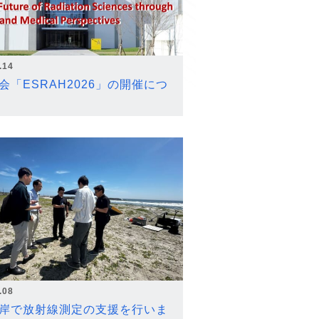
.14
会「ESRAH2026」の開催につ
.08
岸で放射線測定の支援を行いま