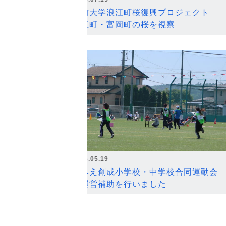
弘前大学浪江町桜復興プロジェクト
浪江町・富岡町の桜を視察
2026.05.19
なみえ創成小学校・中学校合同運動会
の運営補助を行いました