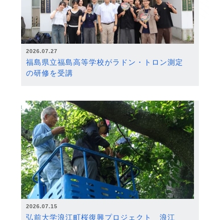
2026.07.27
福島県立福島高等学校がラドン・トロン測定
の研修を受講
2026.07.15
弘前大学浪江町桜復興プロジェクト 浪江