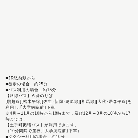
■JR弘前駅から
■徒歩の場合…約25分
■バス利用の場合…約15分
【路線バス】６番のりば
[駒越線][枯木平線][弥生･新岡･葛原線][相馬線][大秋･居森平線]を
利用し,｢大学病院前｣下車
※4月～11月の10時から18時まで，及び12月～3月の10時から17
時までは，
【土手町循環バス】が利用できます。
（10分間隔で運行,｢大学病院前｣下車）
■タクシー利用の場合…約10分