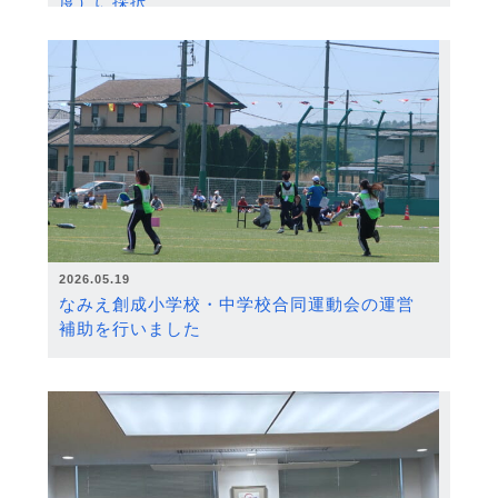
度）に採択
2026.05.19
なみえ創成小学校・中学校合同運動会の運営
補助を行いました