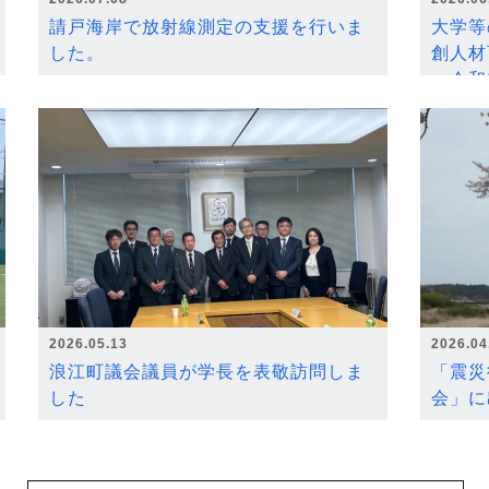
請戸海岸で放射線測定の支援を行いま
大学等
した。
創人材
～令和
2026.05.13
2026.04
浪江町議会議員が学長を表敬訪問しま
「震災
した
会」に