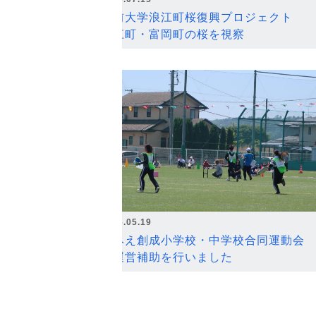
弘前大学浪江町桜復興プロジェクト
浪江町・富岡町の桜を視察
2026.05.19
なみえ創成小学校・中学校合同運動会
の運営補助を行いました