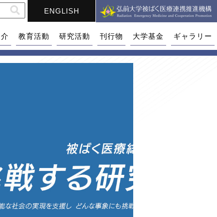
ENGLISH
紹介
教育活動
研究活動
刊行物
大学基金
ギャラリー