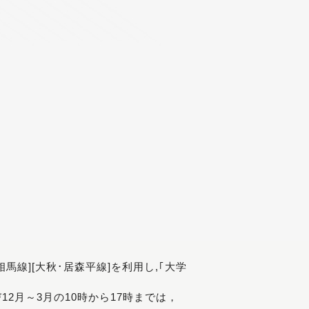
[相馬線][大秋･居森平線]を利用し,｢大学
び12月～3月の10時から17時までは，