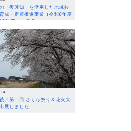
の「復興知」を活用した地域共
育成・定着推進事業（令和8年度
12年度）に採択
.14
後／第二回 さくら祭り＆花火大
出展しました