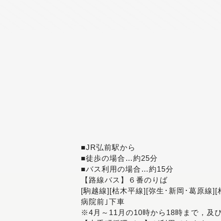
■JR弘前駅から
■徒歩の場合…約25分
■バス利用の場合…約15分
【路線バス】６番のりば
[駒越線][枯木平線][弥生･新岡･葛原線]
病院前｣下車
※4月～11月の10時から18時まで，及