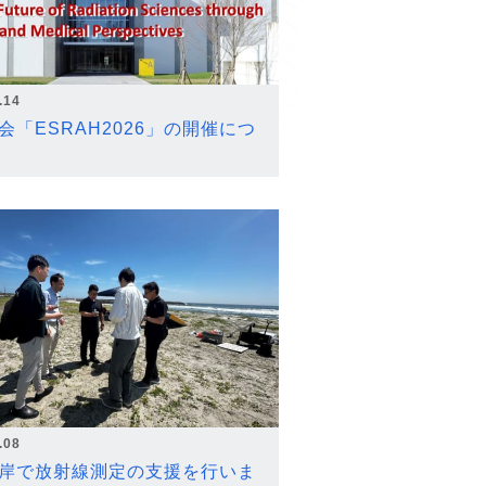
.14
会「ESRAH2026」の開催につ
.08
岸で放射線測定の支援を行いま