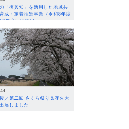
の「復興知」を活用した地域共
育成・定着推進事業（令和8年度
12年度）に採択
.14
後／第二回 さくら祭り＆花火大
出展しました