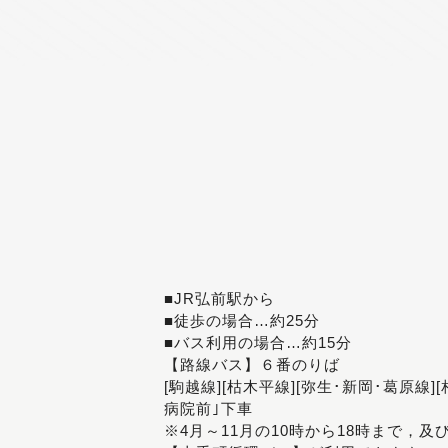
■JR弘前駅から
■徒歩の場合…約25分
■バス利用の場合…約15分
【路線バス】６番のりば
[駒越線][枯木平線][弥生･新岡･葛原線]
病院前｣下車
※4月～11月の10時から18時まで，及