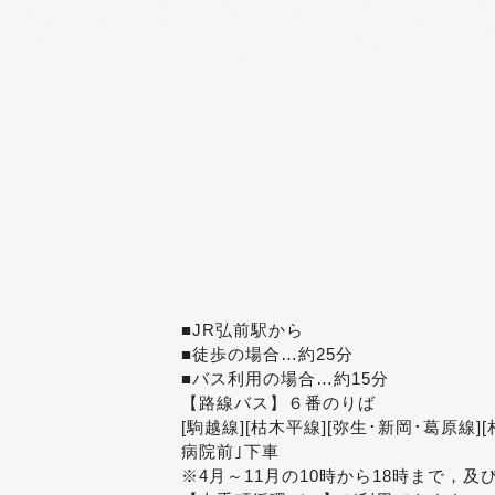
■JR弘前駅から
■徒歩の場合…約25分
■バス利用の場合…約15分
【路線バス】６番のりば
[駒越線][枯木平線][弥生･新岡･葛原線]
病院前｣下車
※4月～11月の10時から18時まで，及