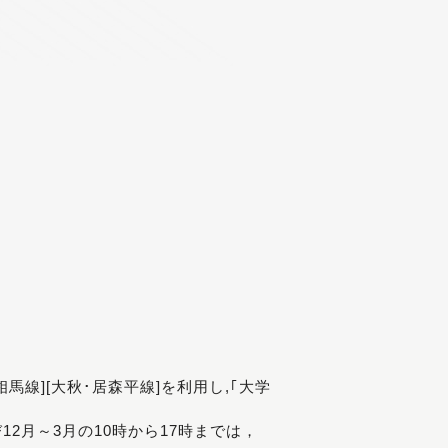
[相馬線][大秋･居森平線]を利用し,｢大学
び12月～3月の10時から17時までは，