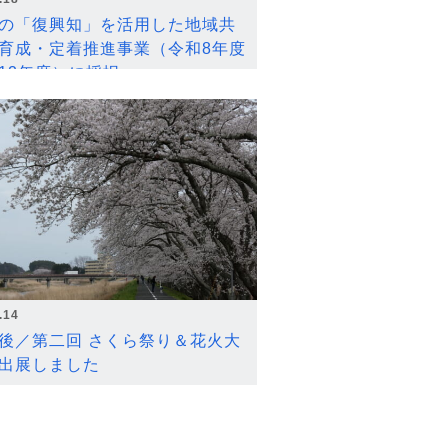
の「復興知」を活用した地域共
育成・定着推進事業（令和8年度
12年度）に採択
.14
後／第二回 さくら祭り＆花火大
出展しました