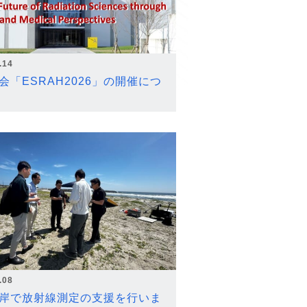
.14
会「ESRAH2026」の開催につ
.08
岸で放射線測定の支援を行いま