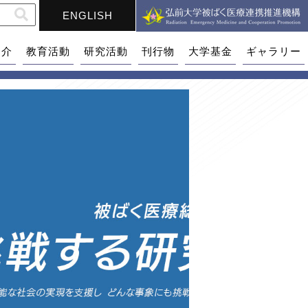
ENGLISH
紹介
教育活動
研究活動
刊行物
大学基金
ギャラリー