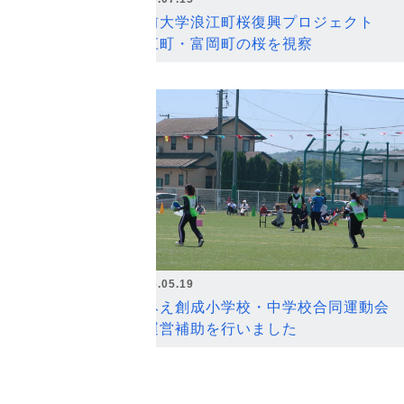
弘前大学浪江町桜復興プロジェクト
浪江町・富岡町の桜を視察
2026.05.19
なみえ創成小学校・中学校合同運動会
の運営補助を行いました