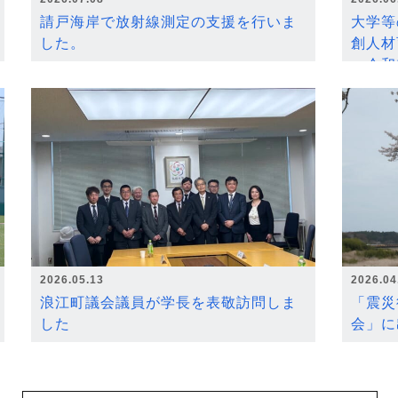
請戸海岸で放射線測定の支援を行いま
大学等
した。
創人材
～令和
2026.05.13
2026.04
浪江町議会議員が学長を表敬訪問しま
「震災
した
会」に