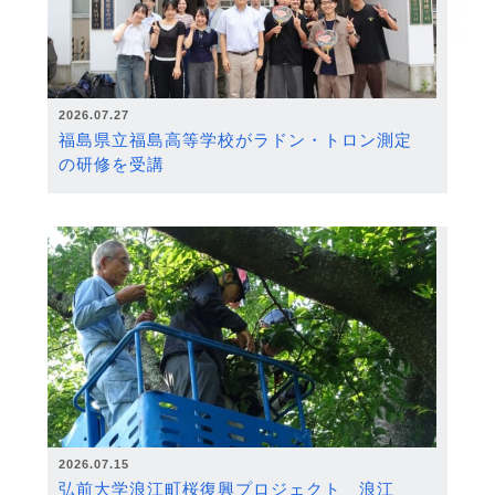
2026.07.27
福島県立福島高等学校がラドン・トロン測定
の研修を受講
2026.07.15
弘前大学浪江町桜復興プロジェクト 浪江