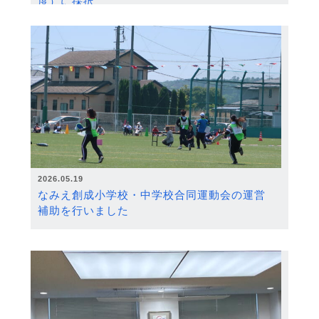
度）に採択
2026.05.19
なみえ創成小学校・中学校合同運動会の運営
補助を行いました