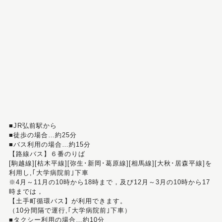
■JR弘前駅から
■徒歩の場合…約25分
■バス利用の場合…約15分
【路線バス】６番のりば
[駒越線][枯木平線][弥生･新岡･葛原線][相馬線][大秋･居森平線]を
利用し,｢大学病院前｣下車
※4月～11月の10時から18時まで，及び12月～3月の10時から17
時までは，
【土手町循環バス】が利用できます。
（10分間隔で運行,｢大学病院前｣下車）
■タクシー利用の場合…約10分