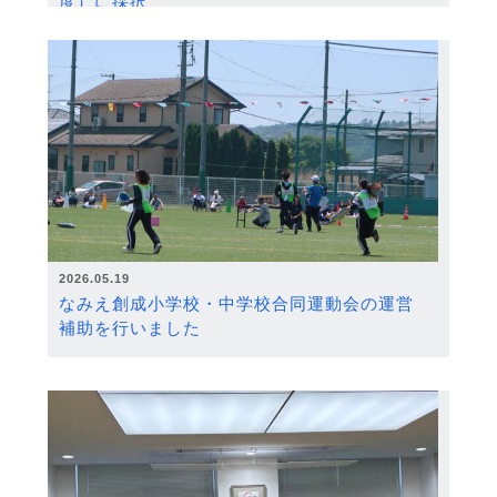
度）に採択
2026.05.19
なみえ創成小学校・中学校合同運動会の運営
補助を行いました