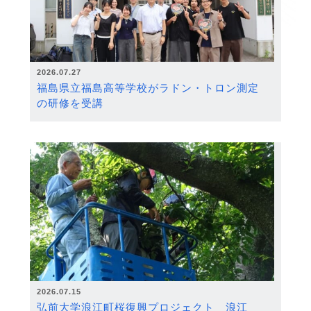
2026.07.27
福島県立福島高等学校がラドン・トロン測定
の研修を受講
2026.07.15
弘前大学浪江町桜復興プロジェクト 浪江