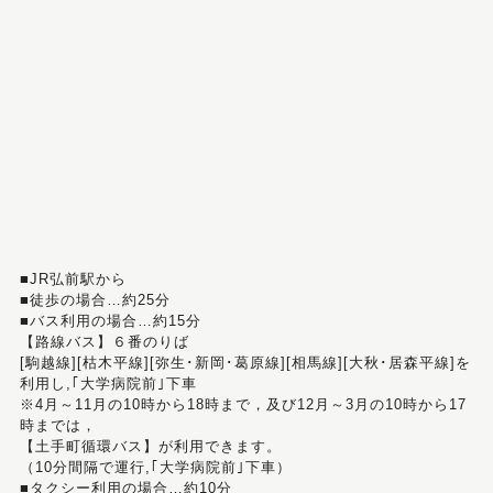
■JR弘前駅から
■徒歩の場合…約25分
■バス利用の場合…約15分
【路線バス】６番のりば
[駒越線][枯木平線][弥生･新岡･葛原線][相馬線][大秋･居森平線]を
利用し,｢大学病院前｣下車
※4月～11月の10時から18時まで，及び12月～3月の10時から17
時までは，
【土手町循環バス】が利用できます。
（10分間隔で運行,｢大学病院前｣下車）
■タクシー利用の場合…約10分