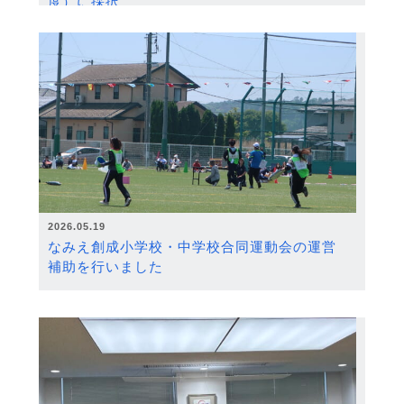
度）に採択
2026.05.19
なみえ創成小学校・中学校合同運動会の運営
補助を行いました