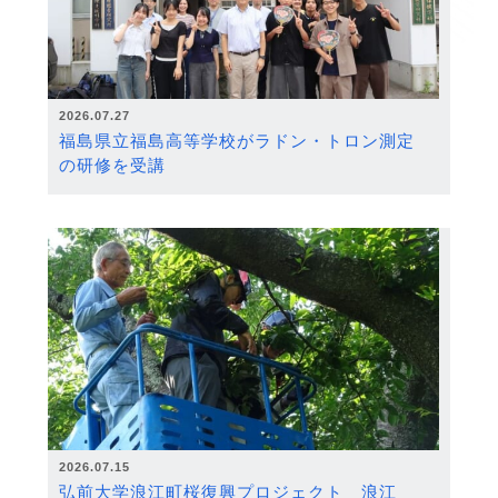
2026.07.27
福島県立福島高等学校がラドン・トロン測定
の研修を受講
2026.07.15
弘前大学浪江町桜復興プロジェクト 浪江