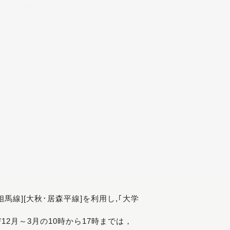
[相馬線][大秋･居森平線]を利用し,｢大学
び12月～3月の10時から17時までは，