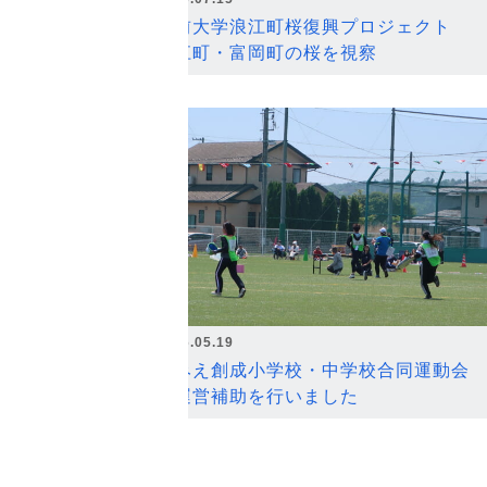
弘前大学浪江町桜復興プロジェクト
浪江町・富岡町の桜を視察
2026.05.19
なみえ創成小学校・中学校合同運動会
の運営補助を行いました