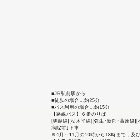
■JR弘前駅から
■徒歩の場合…約25分
■バス利用の場合…約15分
【路線バス】６番のりば
[駒越線][枯木平線][弥生･新岡･葛原線]
病院前｣下車
※4月～11月の10時から18時まで，及