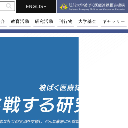
ENGLISH
紹介
教育活動
研究活動
刊行物
大学基金
ギャラリー