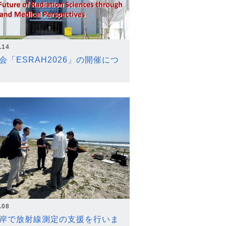
.14
会「ESRAH2026」の開催につ
.08
岸で放射線測定の支援を行いま