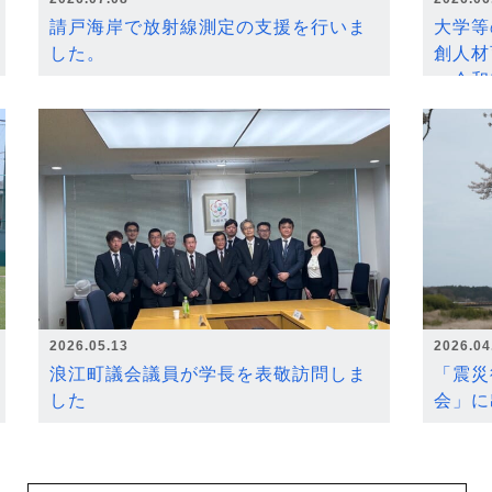
請戸海岸で放射線測定の支援を行いま
大学等
した。
創人材
～令和
2026.05.13
2026.04
浪江町議会議員が学長を表敬訪問しま
「震災
した
会」に