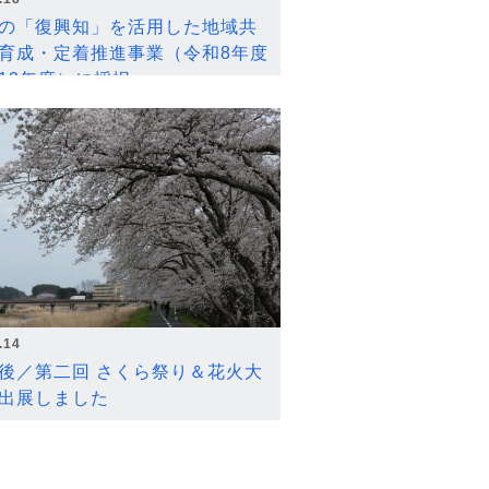
の「復興知」を活用した地域共
育成・定着推進事業（令和8年度
12年度）に採択
.14
後／第二回 さくら祭り＆花火大
出展しました