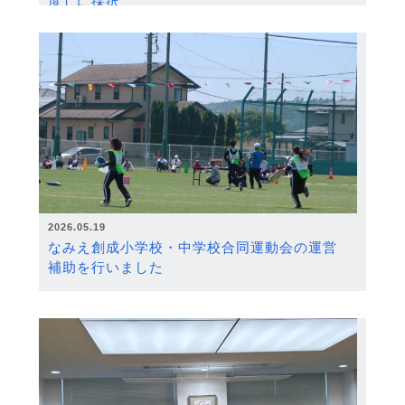
度）に採択
2026.05.19
なみえ創成小学校・中学校合同運動会の運営
補助を行いました