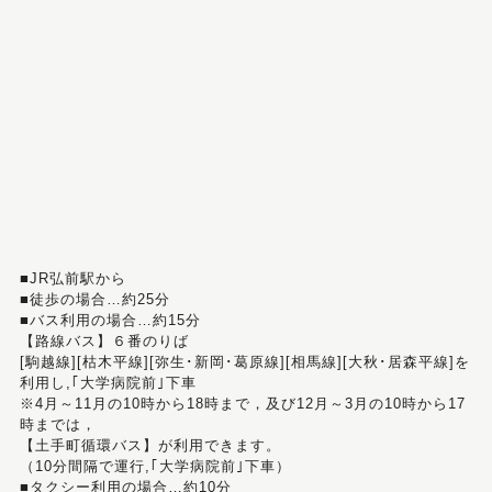
■JR弘前駅から
■徒歩の場合…約25分
■バス利用の場合…約15分
【路線バス】６番のりば
[駒越線][枯木平線][弥生･新岡･葛原線][相馬線][大秋･居森平線]を
利用し,｢大学病院前｣下車
※4月～11月の10時から18時まで，及び12月～3月の10時から17
時までは，
【土手町循環バス】が利用できます。
（10分間隔で運行,｢大学病院前｣下車）
■タクシー利用の場合…約10分