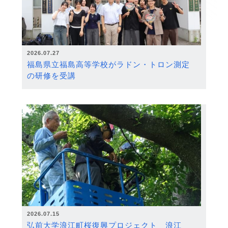
2026.07.27
福島県立福島高等学校がラドン・トロン測定
の研修を受講
2026.07.15
弘前大学浪江町桜復興プロジェクト 浪江