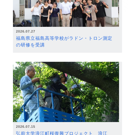
2026.07.27
福島県立福島高等学校がラドン・トロン測定
の研修を受講
2026.07.15
弘前大学浪江町桜復興プロジェクト 浪江