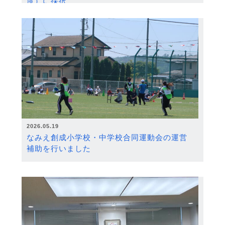
度）に採択
2026.05.19
なみえ創成小学校・中学校合同運動会の運営
補助を行いました