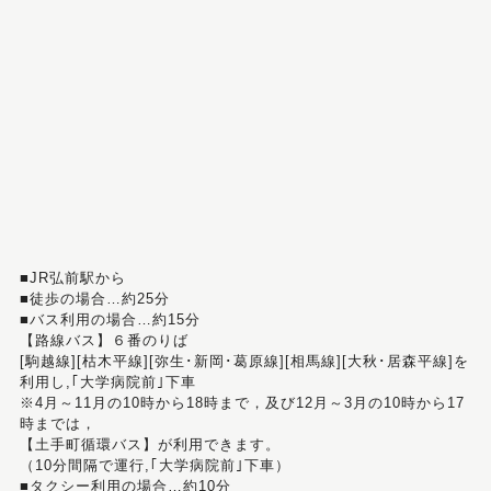
■JR弘前駅から
■徒歩の場合…約25分
■バス利用の場合…約15分
【路線バス】６番のりば
[駒越線][枯木平線][弥生･新岡･葛原線][相馬線][大秋･居森平線]を
利用し,｢大学病院前｣下車
※4月～11月の10時から18時まで，及び12月～3月の10時から17
時までは，
【土手町循環バス】が利用できます。
（10分間隔で運行,｢大学病院前｣下車）
■タクシー利用の場合…約10分