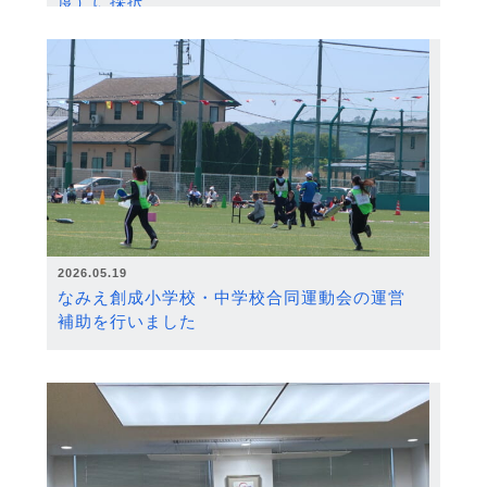
度）に採択
2026.05.19
なみえ創成小学校・中学校合同運動会の運営
補助を行いました