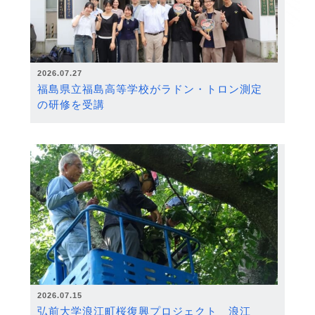
2026.07.27
福島県立福島高等学校がラドン・トロン測定
の研修を受講
2026.07.15
弘前大学浪江町桜復興プロジェクト 浪江