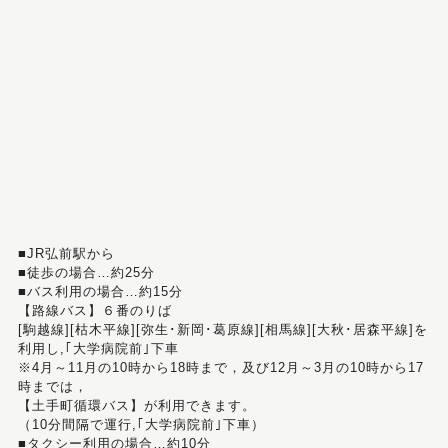
■JR弘前駅から
■徒歩の場合…約25分
■バス利用の場合…約15分
【路線バス】６番のりば
[駒越線][枯木平線][弥生･新岡･葛原線][相馬線][大秋･居森平線]を
利用し,｢大学病院前｣下車
※4月～11月の10時から18時まで，及び12月～3月の10時から17
時までは，
【土手町循環バス】が利用できます。
（10分間隔で運行,｢大学病院前｣下車）
■タクシー利用の場合…約10分