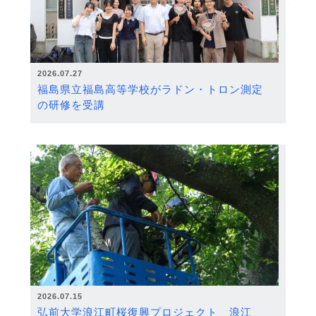
2026.07.27
福島県立福島高等学校がラドン・トロン測定
の研修を受講
2026.07.15
弘前大学浪江町桜復興プロジェクト 浪江