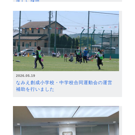
度）に採択
2026.05.19
なみえ創成小学校・中学校合同運動会の運営
補助を行いました