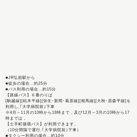
■JR弘前駅から
■徒歩の場合…約25分
■バス利用の場合…約15分
【路線バス】６番のりば
[駒越線][枯木平線][弥生･新岡･葛原線][相馬線][大秋･居森平線]を
利用し,｢大学病院前｣下車
※4月～11月の10時から18時まで，及び12月～3月の10時から17
時までは，
【土手町循環バス】が利用できます。
（10分間隔で運行,｢大学病院前｣下車）
■タクシー利用の場合…約10分