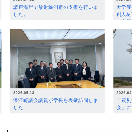
請戸海岸で放射線測定の支援を行いま
大学等
した。
創人材
～令和
2026.05.13
2026.04
浪江町議会議員が学長を表敬訪問しま
「震災
した
会」に