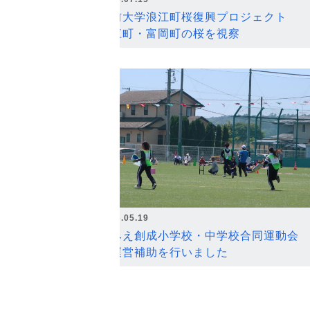
弘前大学浪江町桜復興プロジェクト
浪江町・富岡町の桜を視察
2026.05.19
なみえ創成小学校・中学校合同運動会
の運営補助を行いました