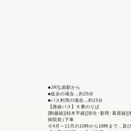
■JR弘前駅から
■徒歩の場合…約25分
■バス利用の場合…約15分
【路線バス】６番のりば
[駒越線][枯木平線][弥生･新岡･葛原線]
病院前｣下車
※4月～11月の10時から18時まで，及