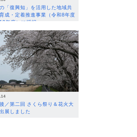
の「復興知」を活用した地域共
育成・定着推進事業（令和8年度
12年度）に採択
.14
後／第二回 さくら祭り＆花火大
出展しました