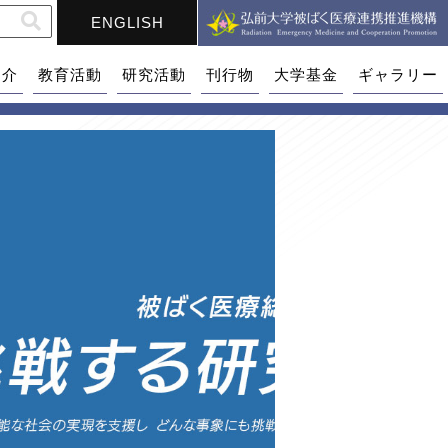
ENGLISH
紹介
教育活動
研究活動
刊行物
大学基金
ギャラリー