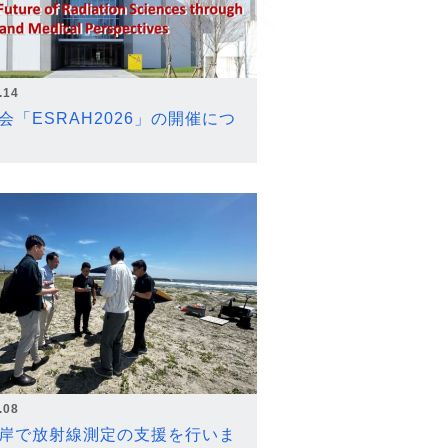
.14
会「ESRAH2026」の開催につ
.08
岸で放射線測定の支援を行いま