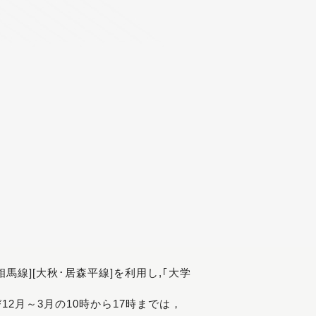
[相馬線][大秋･居森平線]を利用し,｢大学
び12月～3月の10時から17時までは，