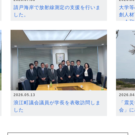
請戸海岸で放射線測定の支援を行いま
大学等
した。
創人材
～令和
2026.05.13
2026.04
浪江町議会議員が学長を表敬訪問しま
「震災
した
会」に