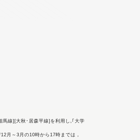
[相馬線][大秋･居森平線]を利用し,｢大学
び12月～3月の10時から17時までは，