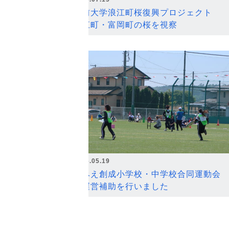
弘前大学浪江町桜復興プロジェクト
浪江町・富岡町の桜を視察
2026.05.19
なみえ創成小学校・中学校合同運動会
の運営補助を行いました