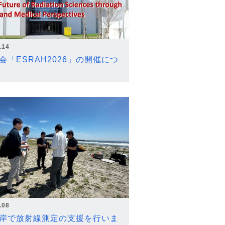
.14
会「ESRAH2026」の開催につ
.08
岸で放射線測定の支援を行いま