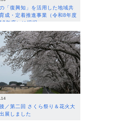
の「復興知」を活用した地域共
育成・定着推進事業（令和8年度
12年度）に採択
.14
後／第二回 さくら祭り＆花火大
出展しました