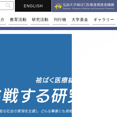
ENGLISH
紹介
教育活動
研究活動
刊行物
大学基金
ギャラリー