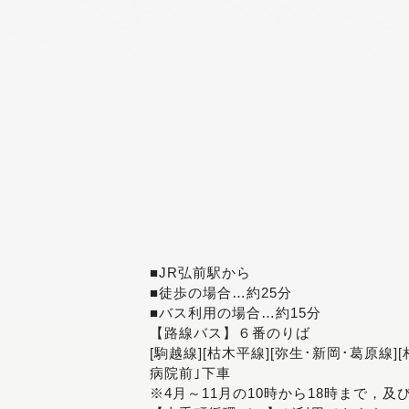
■JR弘前駅から
■徒歩の場合…約25分
■バス利用の場合…約15分
【路線バス】６番のりば
[駒越線][枯木平線][弥生･新岡･葛原線]
病院前｣下車
※4月～11月の10時から18時まで，及