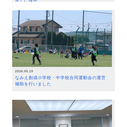
度）に採択
2026.05.19
なみえ創成小学校・中学校合同運動会の運営
補助を行いました