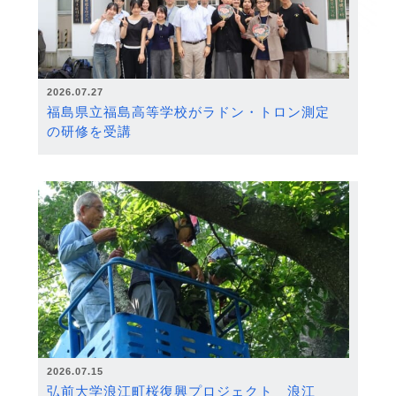
2026.07.27
福島県立福島高等学校がラドン・トロン測定
の研修を受講
2026.07.15
弘前大学浪江町桜復興プロジェクト 浪江