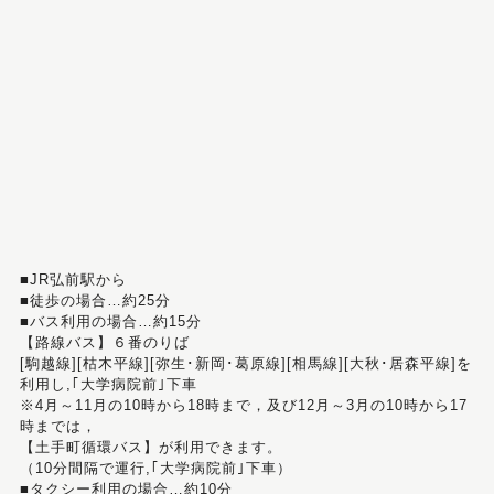
■JR弘前駅から
■徒歩の場合…約25分
■バス利用の場合…約15分
【路線バス】６番のりば
[駒越線][枯木平線][弥生･新岡･葛原線][相馬線][大秋･居森平線]を
利用し,｢大学病院前｣下車
※4月～11月の10時から18時まで，及び12月～3月の10時から17
時までは，
【土手町循環バス】が利用できます。
（10分間隔で運行,｢大学病院前｣下車）
■タクシー利用の場合…約10分