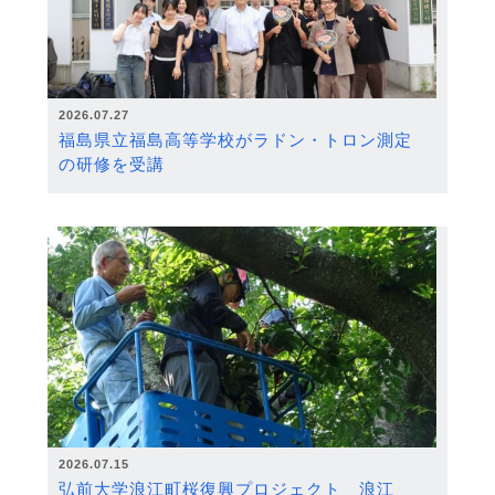
2026.07.27
福島県立福島高等学校がラドン・トロン測定
の研修を受講
2026.07.15
弘前大学浪江町桜復興プロジェクト 浪江