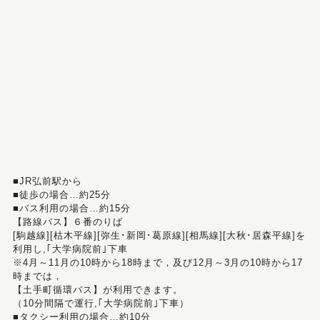
■JR弘前駅から
■徒歩の場合…約25分
■バス利用の場合…約15分
【路線バス】６番のりば
[駒越線][枯木平線][弥生･新岡･葛原線][相馬線][大秋･居森平線]を
利用し,｢大学病院前｣下車
※4月～11月の10時から18時まで，及び12月～3月の10時から17
時までは，
【土手町循環バス】が利用できます。
（10分間隔で運行,｢大学病院前｣下車）
■タクシー利用の場合…約10分