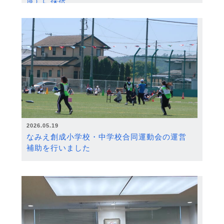
度）に採択
2026.05.19
なみえ創成小学校・中学校合同運動会の運営
補助を行いました