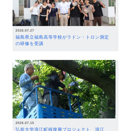
2026.07.27
福島県立福島高等学校がラドン・トロン測定
の研修を受講
2026.07.15
弘前大学浪江町桜復興プロジェクト 浪江