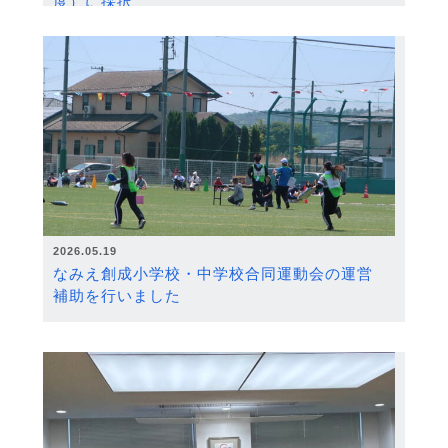
度）に採択
2026.05.19
なみえ創成小学校・中学校合同運動会の運営
補助を行いました