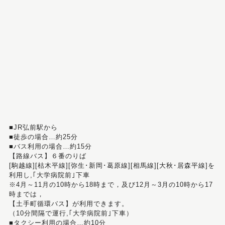
■JR弘前駅から
■徒歩の場合…約25分
■バス利用の場合…約15分
【路線バス】６番のりば
[駒越線][枯木平線][弥生･新岡･葛原線][相馬線][大秋･居森平線]を
利用し,｢大学病院前｣下車
※4月～11月の10時から18時まで，及び12月～3月の10時から17
時までは，
【土手町循環バス】が利用できます。
（10分間隔で運行,｢大学病院前｣下車）
■タクシー利用の場合…約10分