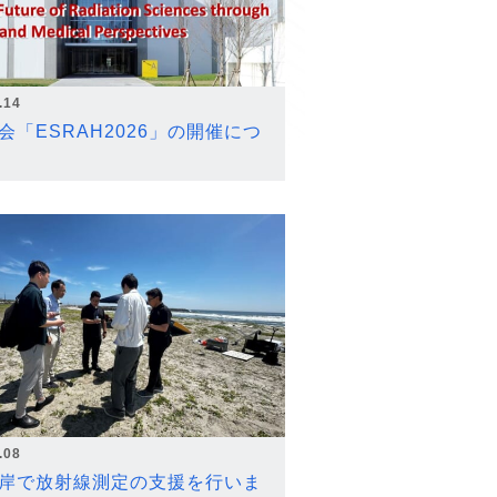
.14
会「ESRAH2026」の開催につ
.08
岸で放射線測定の支援を行いま