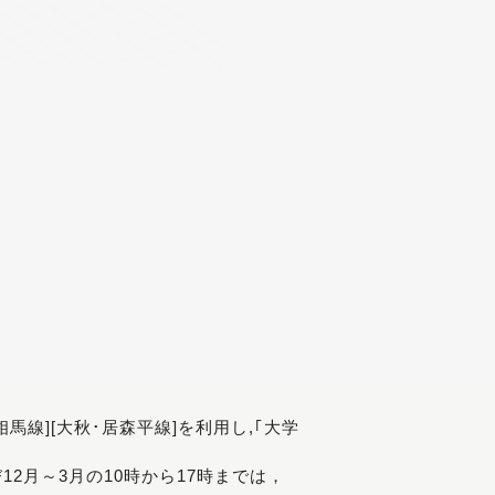
[相馬線][大秋･居森平線]を利用し,｢大学
び12月～3月の10時から17時までは，