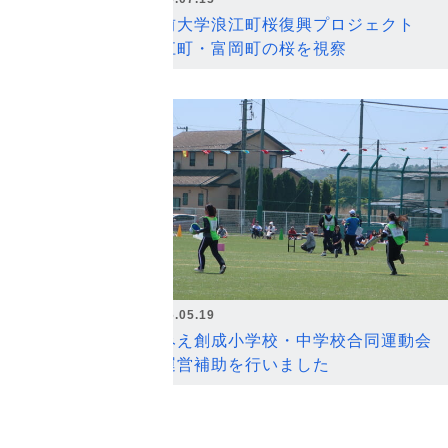
弘前大学浪江町桜復興プロジェクト
浪江町・富岡町の桜を視察
2026.05.19
なみえ創成小学校・中学校合同運動会
の運営補助を行いました