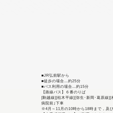
■JR弘前駅から
■徒歩の場合…約25分
■バス利用の場合…約15分
【路線バス】６番のりば
[駒越線][枯木平線][弥生･新岡･葛原線]
病院前｣下車
※4月～11月の10時から18時まで，及