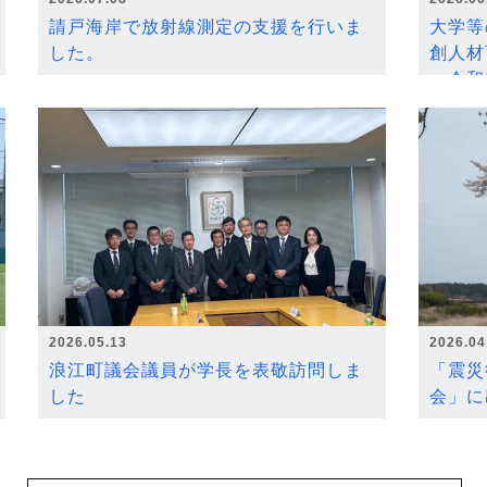
請戸海岸で放射線測定の支援を行いま
大学等
した。
創人材
～令和
2026.05.13
2026.04
浪江町議会議員が学長を表敬訪問しま
「震災
した
会」に