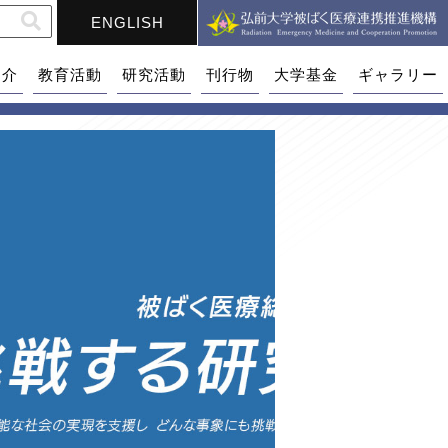
ENGLISH
紹介
教育活動
研究活動
刊行物
大学基金
ギャラリー