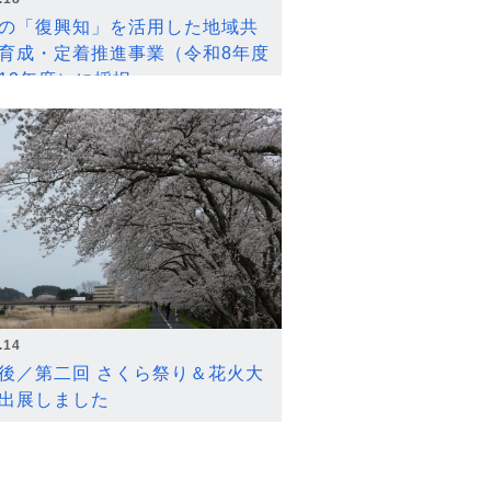
の「復興知」を活用した地域共
育成・定着推進事業（令和8年度
12年度）に採択
.14
後／第二回 さくら祭り＆花火大
出展しました