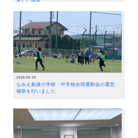
度）に採択
2026.05.19
なみえ創成小学校・中学校合同運動会の運営
補助を行いました