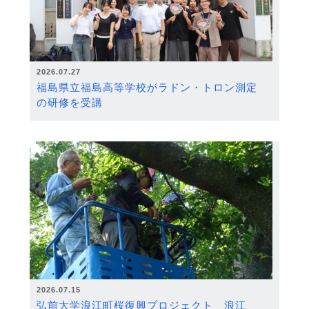
2026.07.27
福島県立福島高等学校がラドン・トロン測定
の研修を受講
2026.07.15
弘前大学浪江町桜復興プロジェクト 浪江