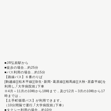
■JR弘前駅から
■徒歩の場合…約25分
■バス利用の場合…約15分
【路線バス】６番のりば
[駒越線][枯木平線][弥生･新岡･葛原線][相馬線][大秋･居森平線]を
利用し,｢大学病院前｣下車
※4月～11月の10時から18時まで，及び12月～3月の10時から17
時までは，
【土手町循環バス】が利用できます。
（10分間隔で運行,｢大学病院前｣下車）
■タクシー利用の場合…約10分