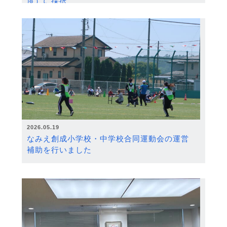
度）に採択
2026.05.19
なみえ創成小学校・中学校合同運動会の運営
補助を行いました