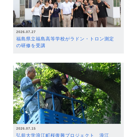
2026.07.27
福島県立福島高等学校がラドン・トロン測定
の研修を受講
2026.07.15
弘前大学浪江町桜復興プロジェクト 浪江