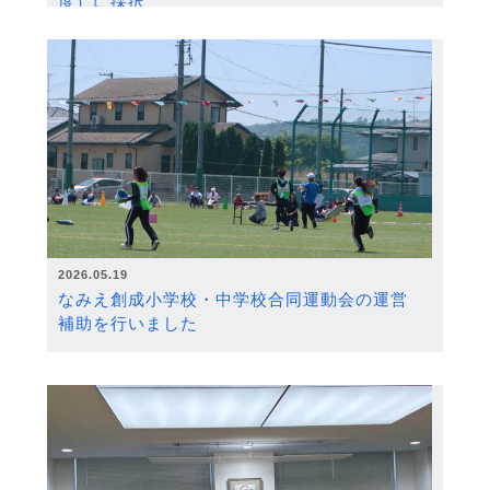
度）に採択
2026.05.19
なみえ創成小学校・中学校合同運動会の運営
補助を行いました