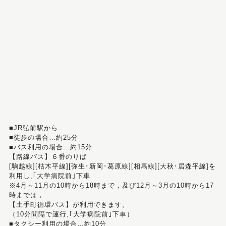
■JR弘前駅から
■徒歩の場合…約25分
■バス利用の場合…約15分
【路線バス】６番のりば
[駒越線][枯木平線][弥生･新岡･葛原線][相馬線][大秋･居森平線]を
利用し,｢大学病院前｣下車
※4月～11月の10時から18時まで，及び12月～3月の10時から17
時までは，
【土手町循環バス】が利用できます。
（10分間隔で運行,｢大学病院前｣下車）
■タクシー利用の場合…約10分