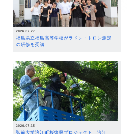
2026.07.27
福島県立福島高等学校がラドン・トロン測定
の研修を受講
2026.07.15
弘前大学浪江町桜復興プロジェクト 浪江