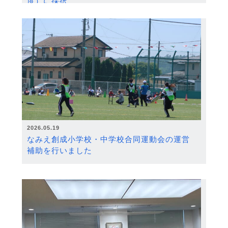
度）に採択
2026.05.19
なみえ創成小学校・中学校合同運動会の運営
補助を行いました