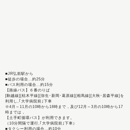
■JR弘前駅から
■徒歩の場合…約25分
■バス利用の場合…約15分
【路線バス】６番のりば
[駒越線][枯木平線][弥生･新岡･葛原線][相馬線][大秋･居森平線]を
利用し,｢大学病院前｣下車
※4月～11月の10時から18時まで，及び12月～3月の10時から17
時までは，
【土手町循環バス】が利用できます。
（10分間隔で運行,｢大学病院前｣下車）
■タクシー利用の場合…約10分