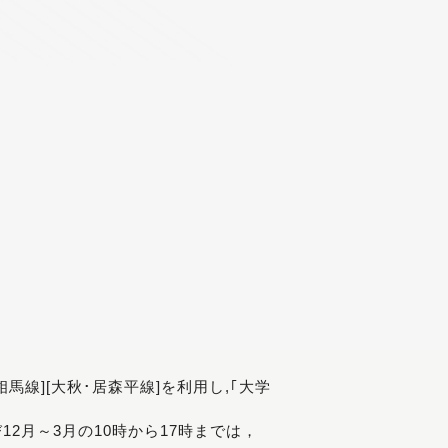
[相馬線][大秋･居森平線]を利用し,｢大学
び12月～3月の10時から17時までは，