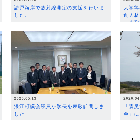
請戸海岸で放射線測定の支援を行いま
大学等
した。
創人材
～令和
2026.05.13
2026.04
浪江町議会議員が学長を表敬訪問しま
「震災
した
会」に