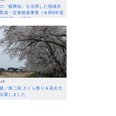
の「復興知」を活用した地域共
育成・定着推進事業（令和8年度
12年度）に採択
.14
後／第二回 さくら祭り＆花火大
出展しました