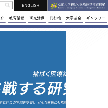
ENGLISH
紹介
教育活動
研究活動
刊行物
大学基金
ギャラリー