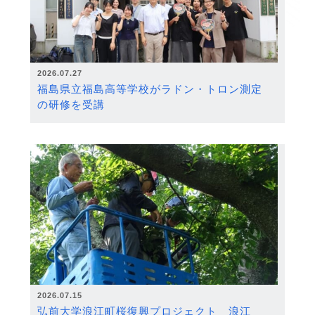
2026.07.27
福島県立福島高等学校がラドン・トロン測定
の研修を受講
2026.07.15
弘前大学浪江町桜復興プロジェクト 浪江