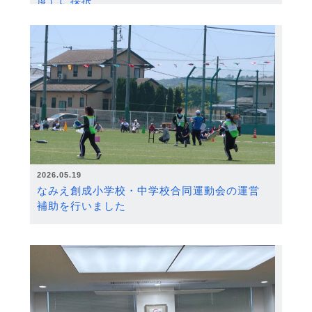
度）に採択
2026.05.19
なみえ創成小学校・中学校合同運動会の運営
補助を行いました