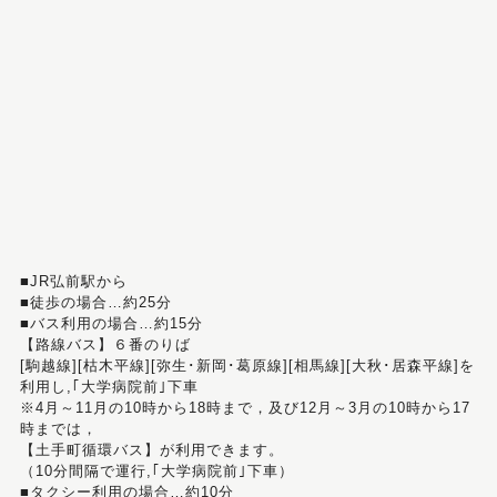
■JR弘前駅から
■徒歩の場合…約25分
■バス利用の場合…約15分
【路線バス】６番のりば
[駒越線][枯木平線][弥生･新岡･葛原線][相馬線][大秋･居森平線]を
利用し,｢大学病院前｣下車
※4月～11月の10時から18時まで，及び12月～3月の10時から17
時までは，
【土手町循環バス】が利用できます。
（10分間隔で運行,｢大学病院前｣下車）
■タクシー利用の場合…約10分