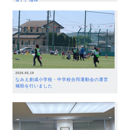
度）に採択
2026.05.19
なみえ創成小学校・中学校合同運動会の運営
補助を行いました