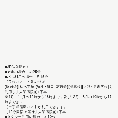
■JR弘前駅から
■徒歩の場合…約25分
■バス利用の場合…約15分
【路線バス】６番のりば
[駒越線][枯木平線][弥生･新岡･葛原線][相馬線][大秋･居森平線]を
利用し,｢大学病院前｣下車
※4月～11月の10時から18時まで，及び12月～3月の10時から17
時までは，
【土手町循環バス】が利用できます。
（10分間隔で運行,｢大学病院前｣下車）
■タクシー利用の場合…約10分