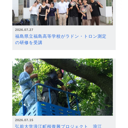
2026.07.27
福島県立福島高等学校がラドン・トロン測定
の研修を受講
2026.07.15
弘前大学浪江町桜復興プロジェクト 浪江