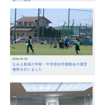
度）に採択
2026.05.19
なみえ創成小学校・中学校合同運動会の運営
補助を行いました