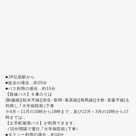
■JR弘前駅から
■徒歩の場合…約25分
■バス利用の場合…約15分
【路線バス】６番のりば
[駒越線][枯木平線][弥生･新岡･葛原線][相馬線][大秋･居森平線]を
利用し,｢大学病院前｣下車
※4月～11月の10時から18時まで，及び12月～3月の10時から17
時までは，
【土手町循環バス】が利用できます。
（10分間隔で運行,｢大学病院前｣下車）
■タクシー利用の場合…約10分