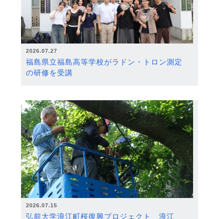
2026.07.27
福島県立福島高等学校がラドン・トロン測定
の研修を受講
2026.07.15
弘前大学浪江町桜復興プロジェクト 浪江