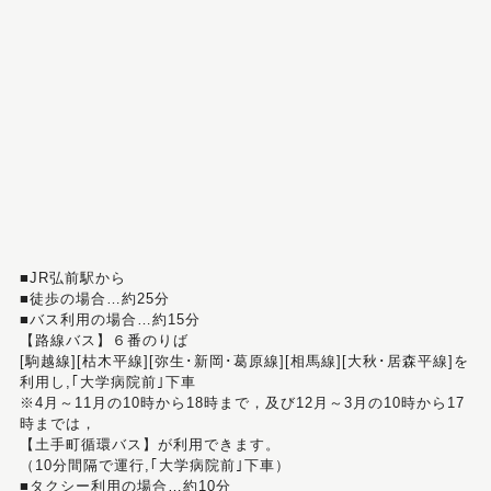
■JR弘前駅から
■徒歩の場合…約25分
■バス利用の場合…約15分
【路線バス】６番のりば
[駒越線][枯木平線][弥生･新岡･葛原線][相馬線][大秋･居森平線]を
利用し,｢大学病院前｣下車
※4月～11月の10時から18時まで，及び12月～3月の10時から17
時までは，
【土手町循環バス】が利用できます。
（10分間隔で運行,｢大学病院前｣下車）
■タクシー利用の場合…約10分