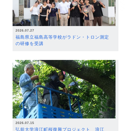
2026.07.27
福島県立福島高等学校がラドン・トロン測定
の研修を受講
2026.07.15
弘前大学浪江町桜復興プロジェクト 浪江