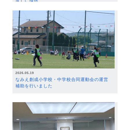
度）に採択
2026.05.19
なみえ創成小学校・中学校合同運動会の運営
補助を行いました