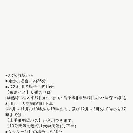
■JR弘前駅から
■徒歩の場合…約25分
■バス利用の場合…約15分
【路線バス】６番のりば
[駒越線][枯木平線][弥生･新岡･葛原線][相馬線][大秋･居森平線]を
利用し,｢大学病院前｣下車
※4月～11月の10時から18時まで，及び12月～3月の10時から17
時までは，
【土手町循環バス】が利用できます。
（10分間隔で運行,｢大学病院前｣下車）
■タクシー利用の場合…約10分