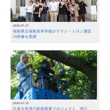
2026.07.27
福島県立福島高等学校がラドン・トロン測定
の研修を受講
2026.07.15
弘前大学浪江町桜復興プロジェクト 浪江