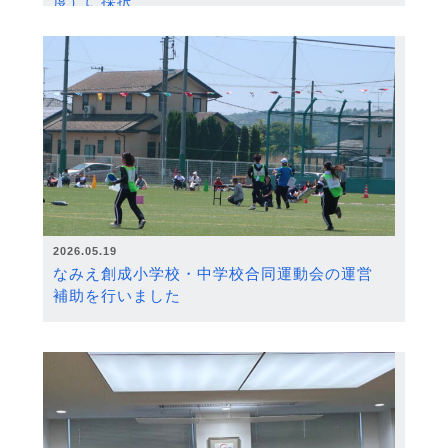
度）に採択
2026.05.19
なみえ創成小学校・中学校合同運動会の運営
補助を行いました