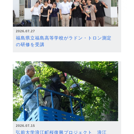
2026.07.27
福島県立福島高等学校がラドン・トロン測定
の研修を受講
2026.07.15
弘前大学浪江町桜復興プロジェクト 浪江