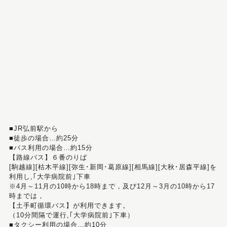
■JR弘前駅から
■徒歩の場合…約25分
■バス利用の場合…約15分
【路線バス】６番のりば
[駒越線][枯木平線][弥生･新岡･葛原線][相馬線][大秋･居森平線]を
利用し,｢大学病院前｣下車
※4月～11月の10時から18時まで，及び12月～3月の10時から17
時までは，
【土手町循環バス】が利用できます。
（10分間隔で運行,｢大学病院前｣下車）
■タクシー利用の場合…約10分