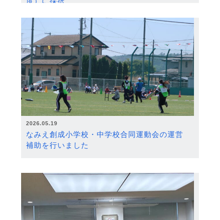
度）に採択
2026.05.19
なみえ創成小学校・中学校合同運動会の運営
補助を行いました