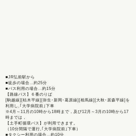
■JR弘前駅から
■徒歩の場合…約25分
■バス利用の場合…約15分
【路線バス】６番のりば
[駒越線][枯木平線][弥生･新岡･葛原線][相馬線][大秋･居森平線]を
利用し,｢大学病院前｣下車
※4月～11月の10時から18時まで，及び12月～3月の10時から17
時までは，
【土手町循環バス】が利用できます。
（10分間隔で運行,｢大学病院前｣下車）
■タクシー利用の場合…約10分