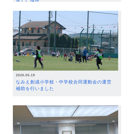
度）に採択
2026.05.19
なみえ創成小学校・中学校合同運動会の運営
補助を行いました