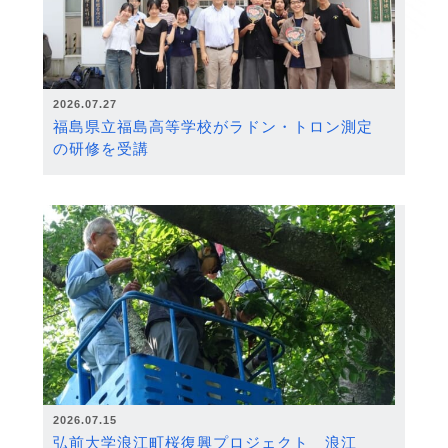
2026.07.27
福島県立福島高等学校がラドン・トロン測定
の研修を受講
2026.07.15
弘前大学浪江町桜復興プロジェクト 浪江