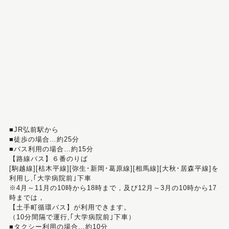
■JR弘前駅から
■徒歩の場合…約25分
■バス利用の場合…約15分
【路線バス】６番のりば
[駒越線][枯木平線][弥生･新岡･葛原線][相馬線][大秋･居森平線]を
利用し,｢大学病院前｣下車
※4月～11月の10時から18時まで，及び12月～3月の10時から17
時までは，
【土手町循環バス】が利用できます。
（10分間隔で運行,｢大学病院前｣下車）
■タクシー利用の場合…約10分