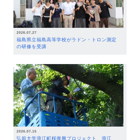
2026.07.27
福島県立福島高等学校がラドン・トロン測定
の研修を受講
2026.07.15
弘前大学浪江町桜復興プロジェクト 浪江