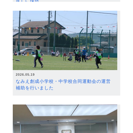
度）に採択
2026.05.19
なみえ創成小学校・中学校合同運動会の運営
補助を行いました