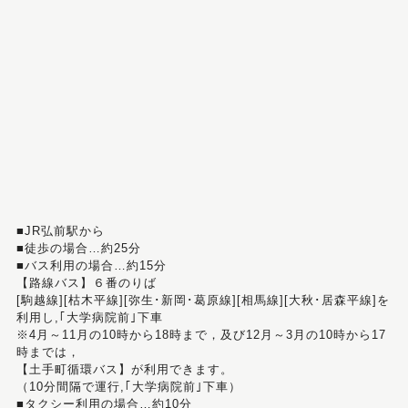
■JR弘前駅から
■徒歩の場合…約25分
■バス利用の場合…約15分
【路線バス】６番のりば
[駒越線][枯木平線][弥生･新岡･葛原線][相馬線][大秋･居森平線]を
利用し,｢大学病院前｣下車
※4月～11月の10時から18時まで，及び12月～3月の10時から17
時までは，
【土手町循環バス】が利用できます。
（10分間隔で運行,｢大学病院前｣下車）
■タクシー利用の場合…約10分