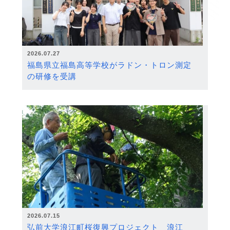
2026.07.27
福島県立福島高等学校がラドン・トロン測定
の研修を受講
2026.07.15
弘前大学浪江町桜復興プロジェクト 浪江