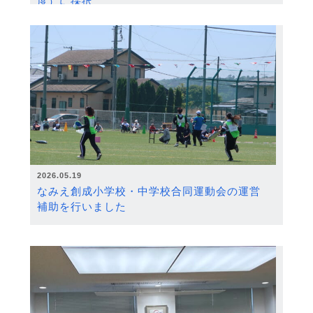
度）に採択
2026.05.19
なみえ創成小学校・中学校合同運動会の運営
補助を行いました