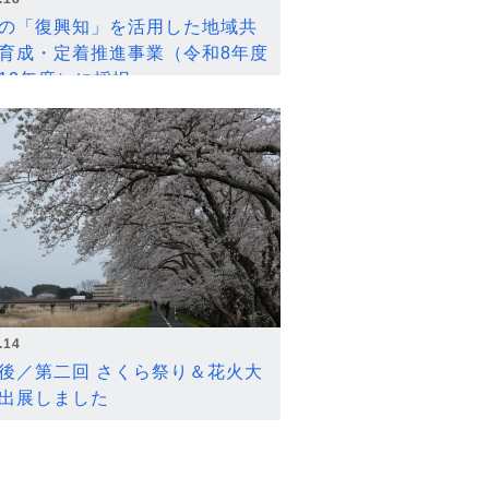
の「復興知」を活用した地域共
育成・定着推進事業（令和8年度
12年度）に採択
.14
後／第二回 さくら祭り＆花火大
出展しました