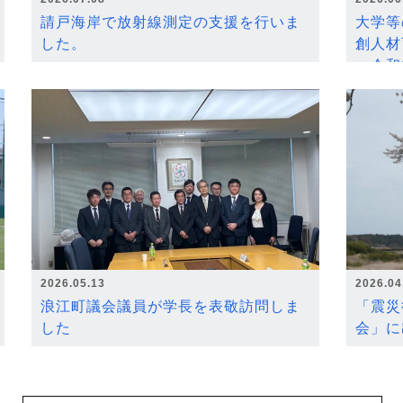
請戸海岸で放射線測定の支援を行いま
大学等
した。
創人材
～令和
2026.05.13
2026.04
浪江町議会議員が学長を表敬訪問しま
「震災
した
会」に