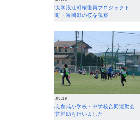
弘前大学浪江町桜復興プロジェクト
浪江町・富岡町の桜を視察
2026.05.19
なみえ創成小学校・中学校合同運動会
の運営補助を行いました