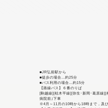
■JR弘前駅から
■徒歩の場合…約25分
■バス利用の場合…約15分
【路線バス】６番のりば
[駒越線][枯木平線][弥生･新岡･葛原線]
病院前｣下車
※4月～11月の10時から18時まで，及