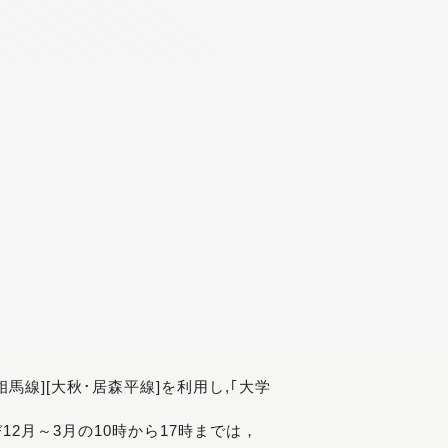
[相馬線][大秋･居森平線]を利用し,｢大学
び12月～3月の10時から17時までは，