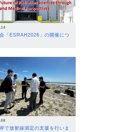
.14
会「ESRAH2026」の開催につ
.08
岸で放射線測定の支援を行いま