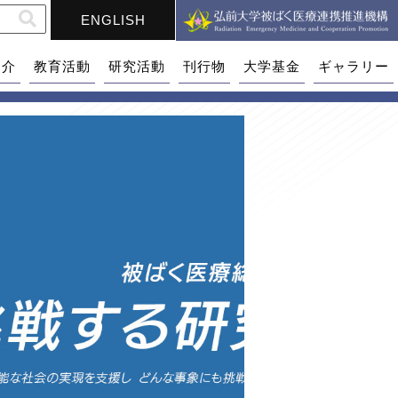
ENGLISH
紹介
教育活動
研究活動
刊行物
大学基金
ギャラリー