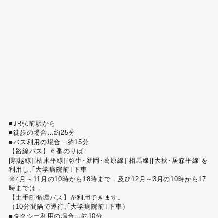
■JR弘前駅から
■徒歩の場合…約25分
■バス利用の場合…約15分
【路線バス】６番のりば
[駒越線][枯木平線][弥生･新岡･葛原線][相馬線][大秋･居森平線]を
利用し,｢大学病院前｣下車
※4月～11月の10時から18時まで，及び12月～3月の10時から17
時までは，
【土手町循環バス】が利用できます。
（10分間隔で運行,｢大学病院前｣下車）
■タクシー利用の場合…約10分