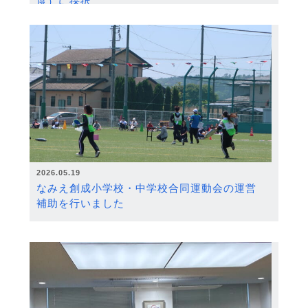
度）に採択
2026.05.19
なみえ創成小学校・中学校合同運動会の運営
補助を行いました