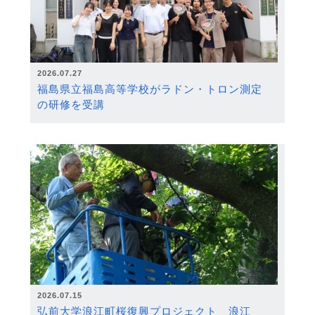
2026.07.27
福島県立福島高等学校がラドン・トロン測定
の研修を受講
2026.07.15
弘前大学浪江町桜復興プロジェクト 浪江