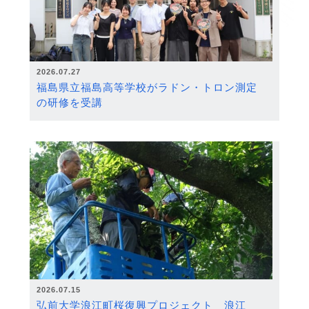
2026.07.27
福島県立福島高等学校がラドン・トロン測定
の研修を受講
2026.07.15
弘前大学浪江町桜復興プロジェクト 浪江