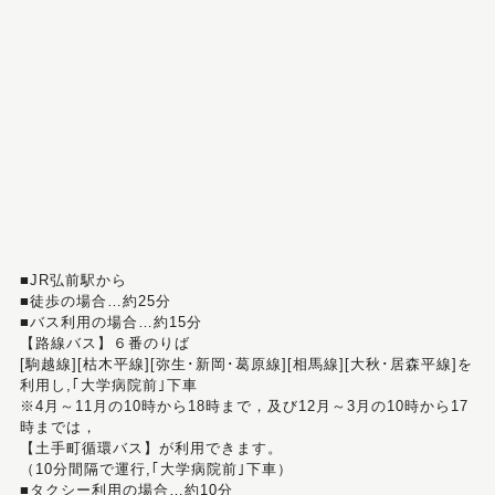
■JR弘前駅から
■徒歩の場合…約25分
■バス利用の場合…約15分
【路線バス】６番のりば
[駒越線][枯木平線][弥生･新岡･葛原線][相馬線][大秋･居森平線]を
利用し,｢大学病院前｣下車
※4月～11月の10時から18時まで，及び12月～3月の10時から17
時までは，
【土手町循環バス】が利用できます。
（10分間隔で運行,｢大学病院前｣下車）
■タクシー利用の場合…約10分