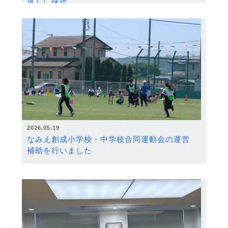
度）に採択
2026.05.19
なみえ創成小学校・中学校合同運動会の運営
補助を行いました