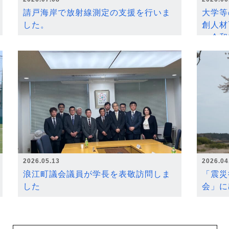
請戸海岸で放射線測定の支援を行いま
大学等
した。
創人材
～令和
2026.05.13
2026.04
浪江町議会議員が学長を表敬訪問しま
「震災
した
会」に