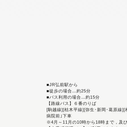
■JR弘前駅から
■徒歩の場合…約25分
■バス利用の場合…約15分
【路線バス】６番のりば
[駒越線][枯木平線][弥生･新岡･葛原線]
病院前｣下車
※4月～11月の10時から18時まで，及