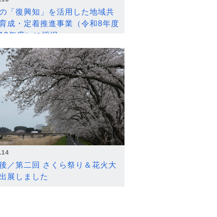
の「復興知」を活用した地域共
育成・定着推進事業（令和8年度
12年度）に採択
.14
後／第二回 さくら祭り＆花火大
出展しました