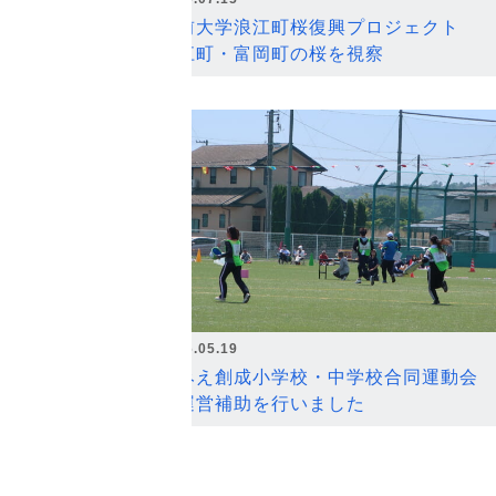
弘前大学浪江町桜復興プロジェクト
浪江町・富岡町の桜を視察
2026.05.19
なみえ創成小学校・中学校合同運動会
の運営補助を行いました