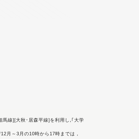
[相馬線][大秋･居森平線]を利用し,｢大学
び12月～3月の10時から17時までは，