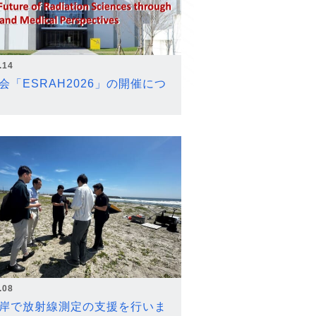
.14
会「ESRAH2026」の開催につ
.08
岸で放射線測定の支援を行いま