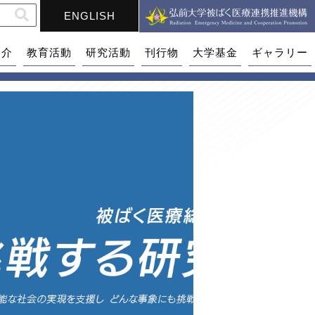
ENGLISH
紹介
教育活動
研究活動
刊行物
大学基金
ギャラリー