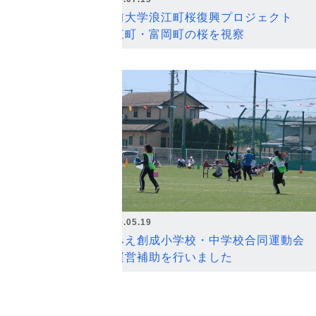
弘前大学浪江町桜復興プロジェクト
浪江町・富岡町の桜を視察
2026.05.19
なみえ創成小学校・中学校合同運動会
の運営補助を行いました