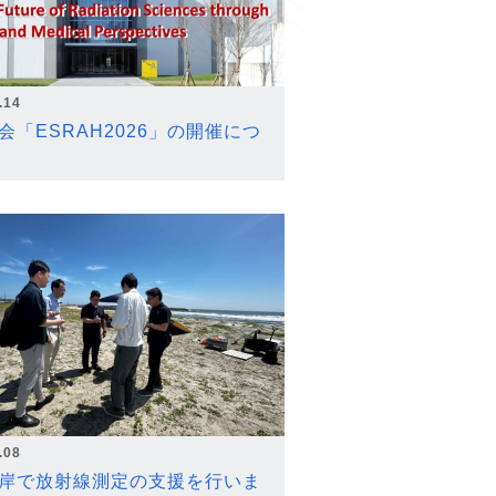
.14
会「ESRAH2026」の開催につ
.08
岸で放射線測定の支援を行いま