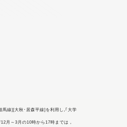
[相馬線][大秋･居森平線]を利用し,｢大学
び12月～3月の10時から17時までは，