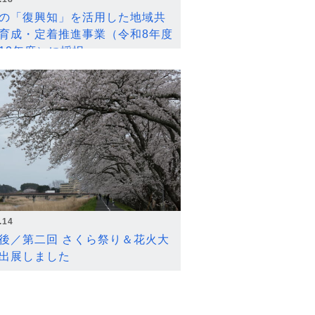
の「復興知」を活用した地域共
育成・定着推進事業（令和8年度
12年度）に採択
.14
後／第二回 さくら祭り＆花火大
出展しました