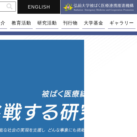
ENGLISH
紹介
教育活動
研究活動
刊行物
大学基金
ギャラリー