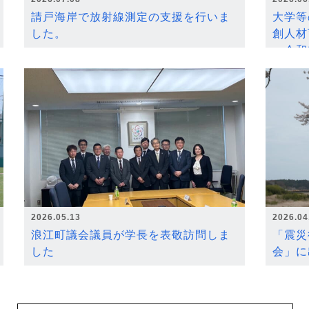
請戸海岸で放射線測定の支援を行いま
大学等
した。
創人材
～令和
2026.05.13
2026.04
浪江町議会議員が学長を表敬訪問しま
「震災
した
会」に