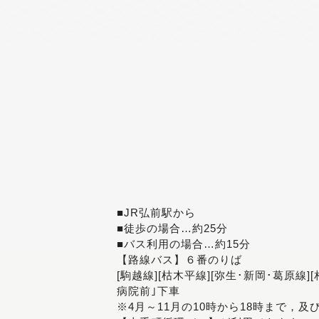
■JR弘前駅から
■徒歩の場合…約25分
■バス利用の場合…約15分
【路線バス】６番のりば
[駒越線][枯木平線][弥生･新岡･葛原線]
病院前｣下車
※4月～11月の10時から18時まで，及