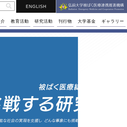
ENGLISH
紹介
教育活動
研究活動
刊行物
大学基金
ギャラリー