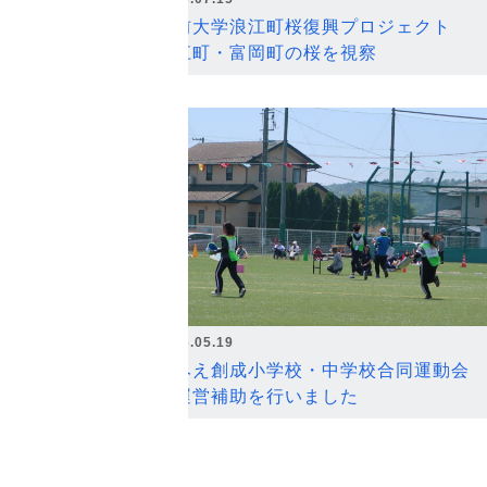
弘前大学浪江町桜復興プロジェクト
浪江町・富岡町の桜を視察
2026.05.19
なみえ創成小学校・中学校合同運動会
の運営補助を行いました