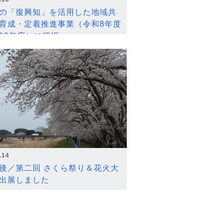
の「復興知」を活用した地域共
育成・定着推進事業（令和8年度
12年度）に採択
.14
後／第二回 さくら祭り＆花火大
出展しました