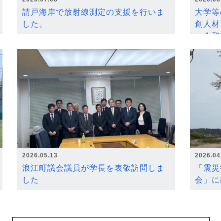
請戸海岸で放射線測定の支援を行いま
大学等
した。
創人材
～令和
2026.05.13
2026.04
浪江町議会議員が学長を表敬訪問しま
「震災
した
会」に