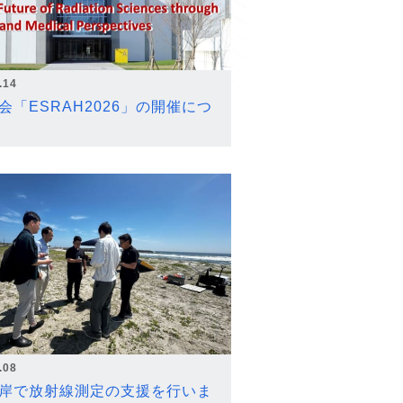
.14
会「ESRAH2026」の開催につ
.08
岸で放射線測定の支援を行いま