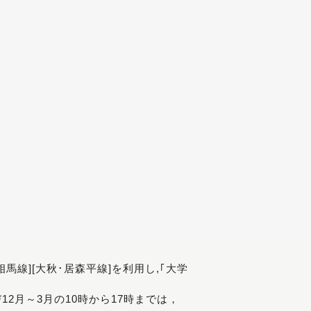
[相馬線][大秋･居森平線]を利用し,｢大学
び12月～3月の10時から17時までは，