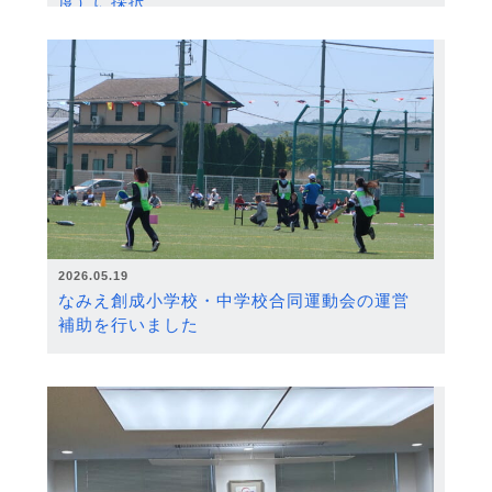
度）に採択
2026.05.19
なみえ創成小学校・中学校合同運動会の運営
補助を行いました