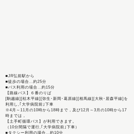
■JR弘前駅から
■徒歩の場合…約25分
■バス利用の場合…約15分
【路線バス】６番のりば
[駒越線][枯木平線][弥生･新岡･葛原線][相馬線][大秋･居森平線]を
利用し,｢大学病院前｣下車
※4月～11月の10時から18時まで，及び12月～3月の10時から17
時までは，
【土手町循環バス】が利用できます。
（10分間隔で運行,｢大学病院前｣下車）
■タクシー利用の場合…約10分