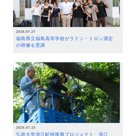
2026.07.27
福島県立福島高等学校がラドン・トロン測定
の研修を受講
2026.07.15
弘前大学浪江町桜復興プロジェクト 浪江