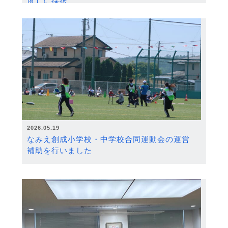
度）に採択
2026.05.19
なみえ創成小学校・中学校合同運動会の運営
補助を行いました