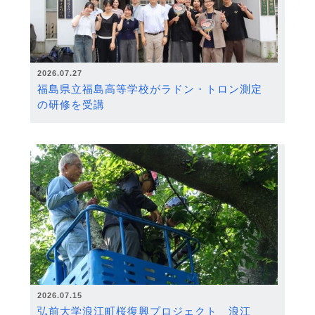
2026.07.27
福島県立福島高等学校がラドン・トロン測定
の研修を受講
2026.07.15
弘前大学浪江町桜復興プロジェクト 浪江