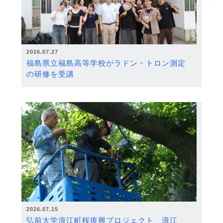
2026.07.27
福島県立福島高等学校がラドン・トロン測定
の研修を受講
2026.07.15
弘前大学浪江町桜復興プロジェクト 浪江