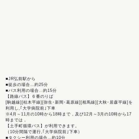
■JR弘前駅から
■徒歩の場合…約25分
■バス利用の場合…約15分
【路線バス】６番のりば
[駒越線][枯木平線][弥生･新岡･葛原線][相馬線][大秋･居森平線]を
利用し,｢大学病院前｣下車
※4月～11月の10時から18時まで，及び12月～3月の10時から17
時までは，
【土手町循環バス】が利用できます。
（10分間隔で運行,｢大学病院前｣下車）
■タクシー利用の場合…約10分