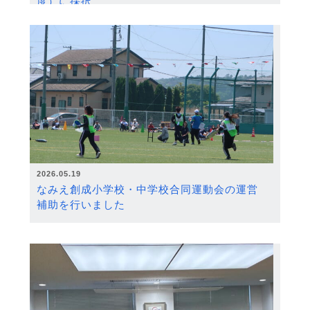
度）に採択
2026.05.19
なみえ創成小学校・中学校合同運動会の運営
補助を行いました