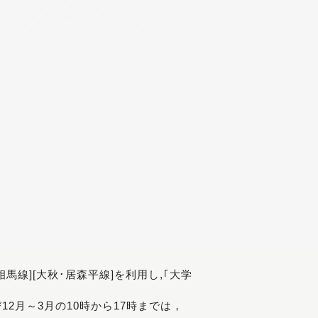
[相馬線][大秋･居森平線]を利用し,｢大学
び12月～3月の10時から17時までは，