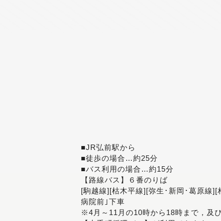
■JR弘前駅から
■徒歩の場合…約25分
■バス利用の場合…約15分
【路線バス】６番のりば
[駒越線][枯木平線][弥生･新岡･葛原線]
病院前｣下車
※4月～11月の10時から18時まで，及