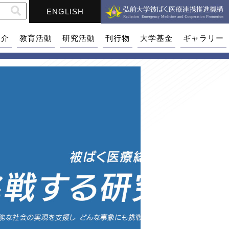
ENGLISH
紹介
教育活動
研究活動
刊行物
大学基金
ギャラリー