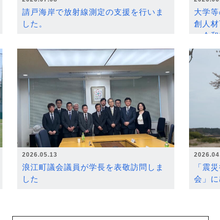
請戸海岸で放射線測定の支援を行いま
大学等
した。
創人材
～令和
2026.05.13
2026.04
浪江町議会議員が学長を表敬訪問しま
「震災
した
会」に