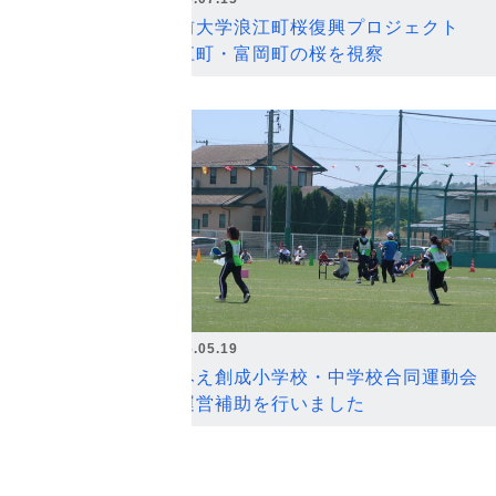
弘前大学浪江町桜復興プロジェクト
浪江町・富岡町の桜を視察
2026.05.19
なみえ創成小学校・中学校合同運動会
の運営補助を行いました