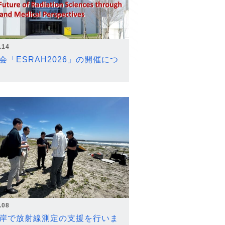
.14
会「ESRAH2026」の開催につ
.08
岸で放射線測定の支援を行いま