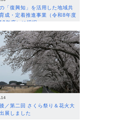
の「復興知」を活用した地域共
育成・定着推進事業（令和8年度
12年度）に採択
.14
後／第二回 さくら祭り＆花火大
出展しました