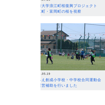
弘前大学浪江町桜復興プロジェクト
浪江町・富岡町の桜を視察
2026.05.19
なみえ創成小学校・中学校合同運動会
の運営補助を行いました