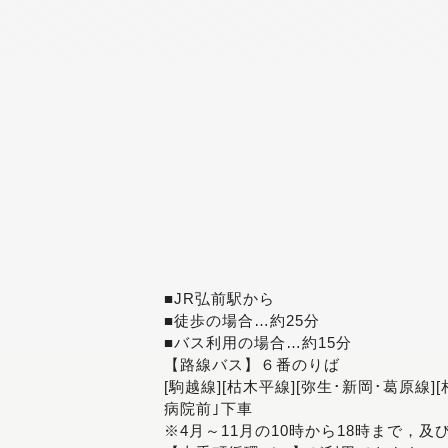
■JR弘前駅から
■徒歩の場合…約25分
■バス利用の場合…約15分
【路線バス】６番のりば
[駒越線][枯木平線][弥生･新岡･葛原線]
病院前｣下車
※4月～11月の10時から18時まで，及