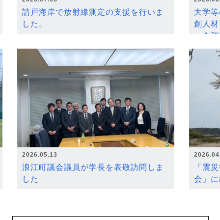
請戸海岸で放射線測定の支援を行いま
大学等
した。
創人材
～令和
2026.05.13
2026.04
浪江町議会議員が学長を表敬訪問しま
「震災
した
会」に