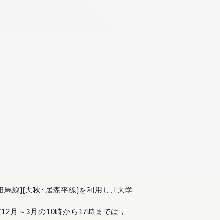
[相馬線][大秋･居森平線]を利用し,｢大学
び12月～3月の10時から17時までは，