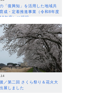
の「復興知」を活用した地域共
育成・定着推進事業（令和8年度
12年度）に採択
.14
後／第二回 さくら祭り＆花火大
出展しました