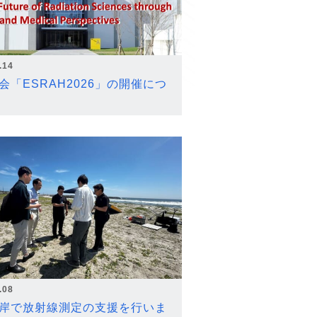
.14
会「ESRAH2026」の開催につ
.08
岸で放射線測定の支援を行いま