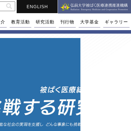
ENGLISH
紹介
教育活動
研究活動
刊行物
大学基金
ギャラリー