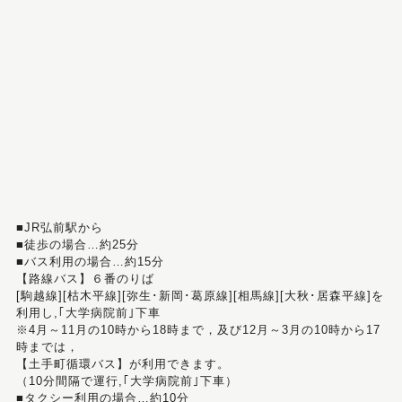
■JR弘前駅から
■徒歩の場合…約25分
■バス利用の場合…約15分
【路線バス】６番のりば
[駒越線][枯木平線][弥生･新岡･葛原線][相馬線][大秋･居森平線]を
利用し,｢大学病院前｣下車
※4月～11月の10時から18時まで，及び12月～3月の10時から17
時までは，
【土手町循環バス】が利用できます。
（10分間隔で運行,｢大学病院前｣下車）
■タクシー利用の場合…約10分