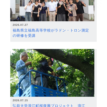
2026.07.27
福島県立福島高等学校がラドン・トロン測定
の研修を受講
2026.07.15
弘前大学浪江町桜復興プロジェクト 浪江