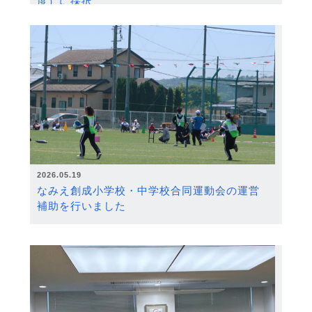
度）に採択
2026.05.19
なみえ創成小学校・中学校合同運動会の運営
補助を行いました