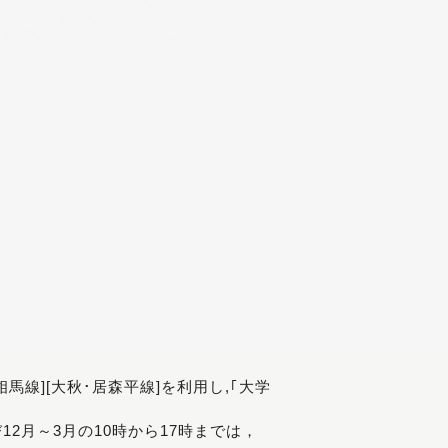
[相馬線][大秋･居森平線]を利用し,｢大学
び12月～3月の10時から17時までは，