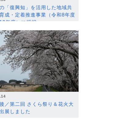
の「復興知」を活用した地域共
育成・定着推進事業（令和8年度
12年度）に採択
.14
後／第二回 さくら祭り＆花火大
出展しました