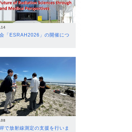
.14
会「ESRAH2026」の開催につ
.08
岸で放射線測定の支援を行いま