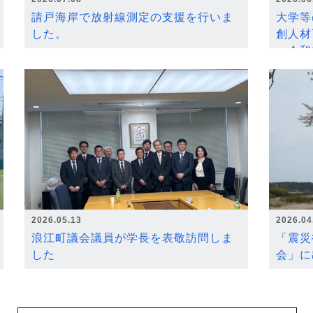
請戸海岸で放射線測定の支援を行いま
大学等
した。
創人材
～令和
2026.05.13
2026.04
浪江町議会議員が学長を表敬訪問しま
「震災
した
会」に