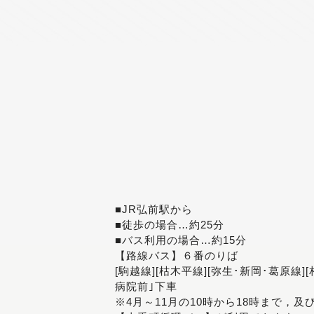
■JR弘前駅から
■徒歩の場合…約25分
■バス利用の場合…約15分
【路線バス】６番のりば
[駒越線][枯木平線][弥生･新岡･葛原線]
病院前｣下車
※4月～11月の10時から18時まで，及