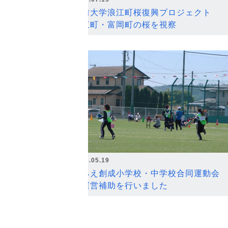
弘前大学浪江町桜復興プロジェクト
浪江町・富岡町の桜を視察
2026.05.19
なみえ創成小学校・中学校合同運動会
の運営補助を行いました