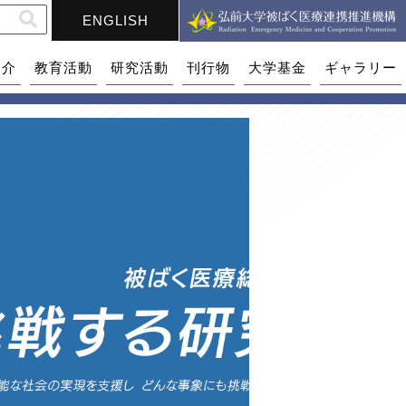
ENGLISH
紹介
教育活動
研究活動
刊行物
大学基金
ギャラリー