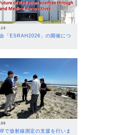
.14
会「ESRAH2026」の開催につ
.08
岸で放射線測定の支援を行いま