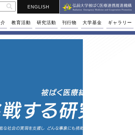
ENGLISH
紹介
教育活動
研究活動
刊行物
大学基金
ギャラリー