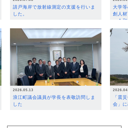
請戸海岸で放射線測定の支援を行いま
大学等
した。
創人材
～令和
2026.05.13
2026.04
浪江町議会議員が学長を表敬訪問しま
「震災
した
会」に