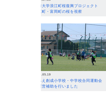
弘前大学浪江町桜復興プロジェクト
浪江町・富岡町の桜を視察
2026.05.19
なみえ創成小学校・中学校合同運動会
の運営補助を行いました