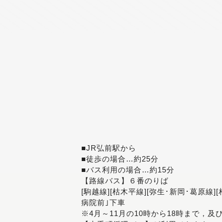
■JR弘前駅から
■徒歩の場合…約25分
■バス利用の場合…約15分
【路線バス】６番のりば
[駒越線][枯木平線][弥生･新岡･葛原線]
病院前｣下車
※4月～11月の10時から18時まで，及