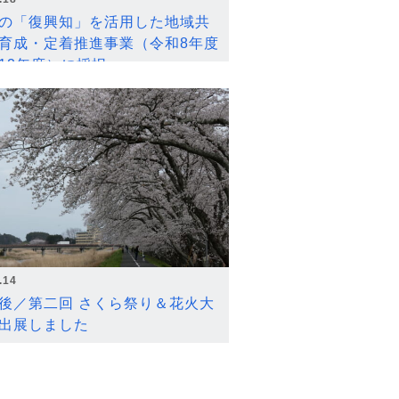
の「復興知」を活用した地域共
育成・定着推進事業（令和8年度
12年度）に採択
.14
後／第二回 さくら祭り＆花火大
出展しました