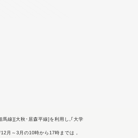
[相馬線][大秋･居森平線]を利用し,｢大学
び12月～3月の10時から17時までは，