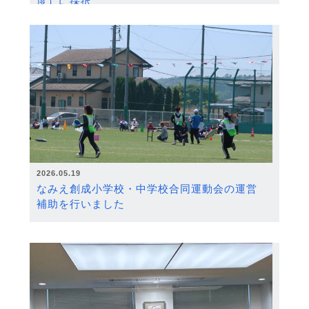
度）に採択
2026.05.19
なみえ創成小学校・中学校合同運動会の運営
補助を行いました