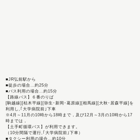
■JR弘前駅から
■徒歩の場合…約25分
■バス利用の場合…約15分
【路線バス】６番のりば
[駒越線][枯木平線][弥生･新岡･葛原線][相馬線][大秋･居森平線]を
利用し,｢大学病院前｣下車
※4月～11月の10時から18時まで，及び12月～3月の10時から17
時までは，
【土手町循環バス】が利用できます。
（10分間隔で運行,｢大学病院前｣下車）
■タクシー利用の場合…約10分