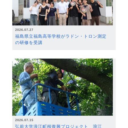
2026.07.27
福島県立福島高等学校がラドン・トロン測定
の研修を受講
2026.07.15
弘前大学浪江町桜復興プロジェクト 浪江