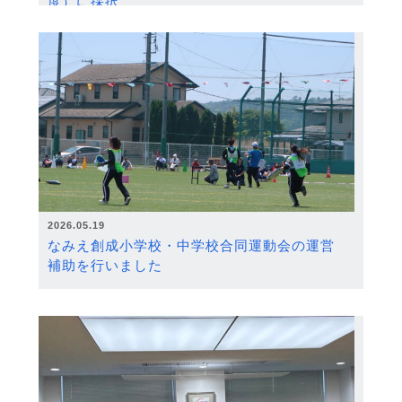
度）に採択
2026.05.19
なみえ創成小学校・中学校合同運動会の運営
補助を行いました