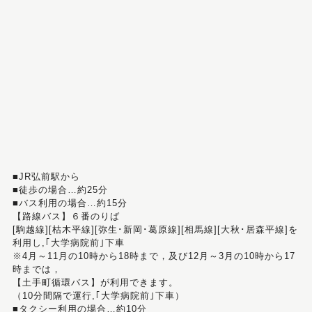
■JR弘前駅から
■徒歩の場合…約25分
■バス利用の場合…約15分
【路線バス】６番のりば
[駒越線][枯木平線][弥生･新岡･葛原線][相馬線][大秋･居森平線]を
利用し,｢大学病院前｣下車
※4月～11月の10時から18時まで，及び12月～3月の10時から17
時までは，
【土手町循環バス】が利用できます。
（10分間隔で運行,｢大学病院前｣下車）
■タクシー利用の場合…約10分