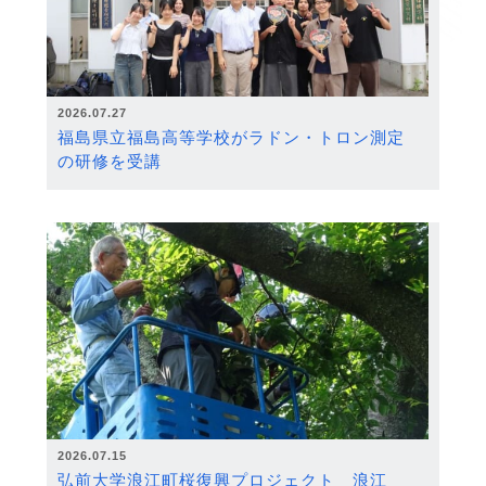
2026.07.27
福島県立福島高等学校がラドン・トロン測定
の研修を受講
2026.07.15
弘前大学浪江町桜復興プロジェクト 浪江