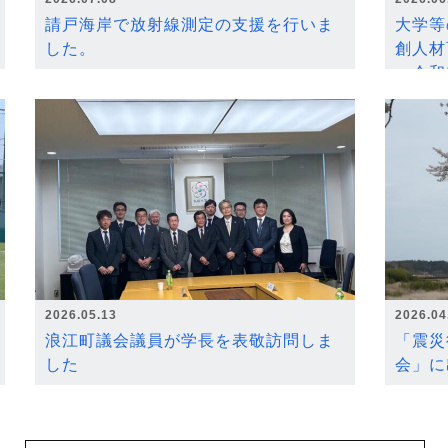
請戸海岸で放射線測定の支援を行いま
大学等
した。
創人材
～令和
2026.05.13
2026.04
浪江町議会議員が学長を表敬訪問しま
「震災
した
会」に