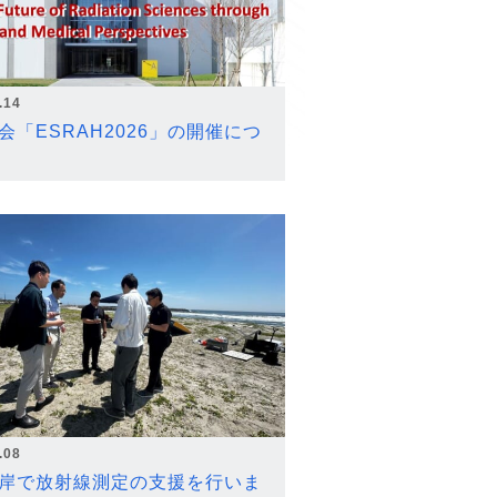
.14
会「ESRAH2026」の開催につ
.08
岸で放射線測定の支援を行いま