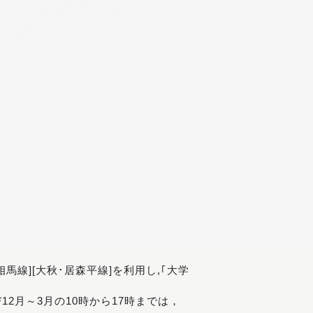
[相馬線][大秋･居森平線]を利用し,｢大学
び12月～3月の10時から17時までは，