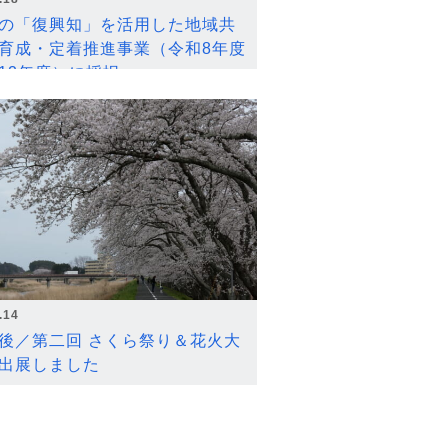
の「復興知」を活用した地域共
育成・定着推進事業（令和8年度
12年度）に採択
.14
後／第二回 さくら祭り＆花火大
出展しました