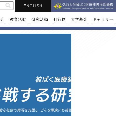
ENGLISH
紹介
教育活動
研究活動
刊行物
大学基金
ギャラリー