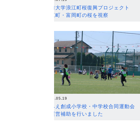
弘前大学浪江町桜復興プロジェクト
浪江町・富岡町の桜を視察
2026.05.19
なみえ創成小学校・中学校合同運動会
の運営補助を行いました