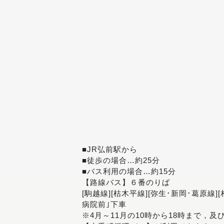
■JR弘前駅から
■徒歩の場合…約25分
■バス利用の場合…約15分
【路線バス】６番のりば
[駒越線][枯木平線][弥生･新岡･葛原線]
病院前｣下車
※4月～11月の10時から18時まで，及